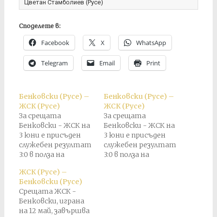
Цветан Стамболиев (Русе)
Споделете в:
Facebook
X
WhatsApp
Telegram
Email
Print
Бенковски (Русе) –
Бенковски (Русе) –
ЖСК (Русе)
ЖСК (Русе)
За срещата
За срещата
Бенковски - ЖСК на
Бенковски - ЖСК на
3 юни е присъден
3 юни е присъден
служебен резултат
служебен резултат
3:0 в полза на
3:0 в полза на
Бенковски. По-
Бенковски. По-
ЖСК (Русе) –
късно този
късно този
Бенковски (Русе)
резултат е
резултат е
Срещата ЖСК -
анулиран и е
анулиран и е
Бенковски, играна
насрочено
насрочено
на 12 май, завършва
преиграване. В
преиграване. В