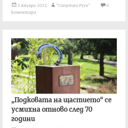
2 януари 2022
"Спортно Русе"
0
коментара
„Подковата на щастието“ се
усмихна отново след 70
години