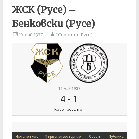
ЖСК (Русе) –
Бенковски (Русе)
16 май 1937
"Спортно Русе"
16 май 1937
4
-
1
Краен резултат
.
Начален час
Първенство/турнир
Сезон
Публика