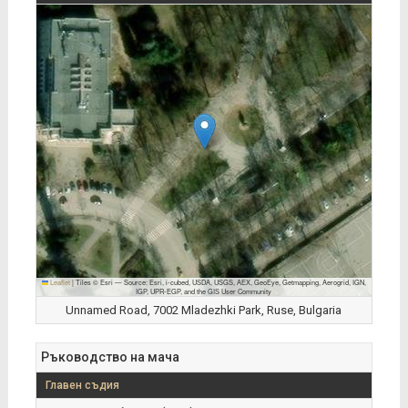
Leaflet
|
Tiles © Esri — Source: Esri, i-cubed, USDA, USGS, AEX, GeoEye, Getmapping, Aerogrid, IGN,
IGP, UPR-EGP, and the GIS User Community
Unnamed Road, 7002 Mladezhki Park, Ruse, Bulgaria
Ръководство на мача
Главен съдия