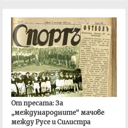
От пресата: За
„международните“ мачове
между Русе и Силистра