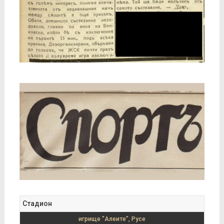
Стадион
игрище "Алеите", Русе