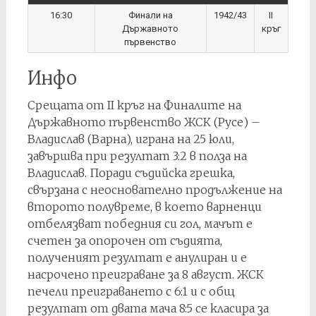
16:30
Финали на
1942/43
II
Държавното
кръг
първенство
Инфо
Срещата от II кръг на Финалите на
Държавното първенство ЖСК (Русе) –
Владислав (Варна), играна на 25 юли,
завършва при резултат 3:2 в полза на
Владислав. Поради съдийска грешка,
свързана с неоснователно продължение на
второто полувреме, в което варненци
отбелязват победния си гол, мачът е
счетен за опорочен от съдията,
полученият резултат е анулиран и е
насрочено преиграване за 8 август. ЖСК
печели преиграването с 6:1 и с общ
резултат от двата мача 8:5 се класира за