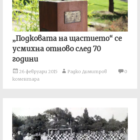
„Подковата на щастието“ се
усмихна отново след 70
години
26 февруари 2015
Радко Димитров
0
коментара