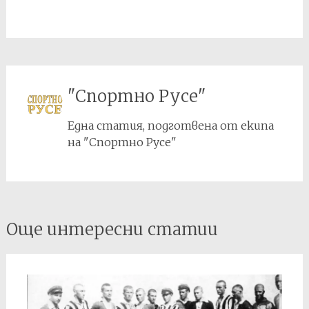
"Спортно Русе"
Една статия, подготвена от екипа
на "Спортно Русе"
Post
Още интересни статии
navigation