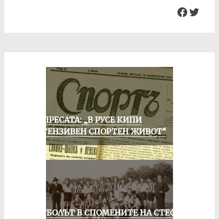
Facebo
Twit
ОТ ПРЕСАТА: „В РУСЕ КИПИ
ИНТЕНЗИВЕН СПОРТЕН ЖИВОТ“
ФУТБОЛЪТ В СПОМЕНИТЕ НА СТЕФАН