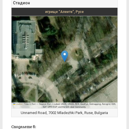
Стадион
игрище "Алеите", Русе
Leaflet
|
Tiles © Esri — Source: Esri, i-cubed, USDA, USGS, AEX, GeoEye, Getmapping, Aerogrid, IGN,
IGP, UPR-EGP, and the GIS User Community
Unnamed Road, 7002 Mladezhki Park, Ruse, Bulgaria
Споделете в: