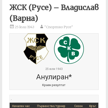
ЖСК (Русе) – Владислав
(Варна)
25 юли 1943
"Спортно Русе"
25 юли 1943
Анулиран*
Краен резултат
.
Начален час
Първенство/турнир
Сезон
Кръг