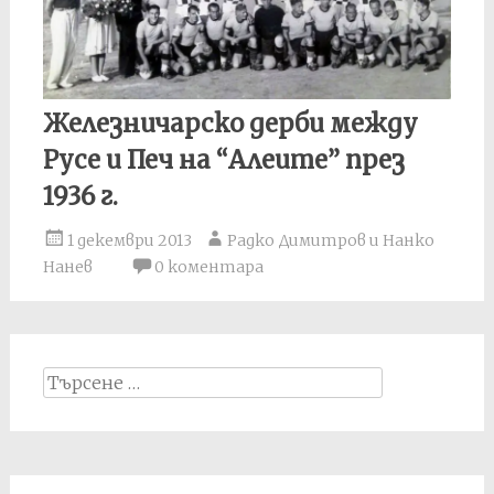
Железничарско дерби между
Русе и Печ на “Алеите” през
1936 г.
1 декември 2013
Радко Димитров и Нанко
Нанев
0 коментара
Search
for: