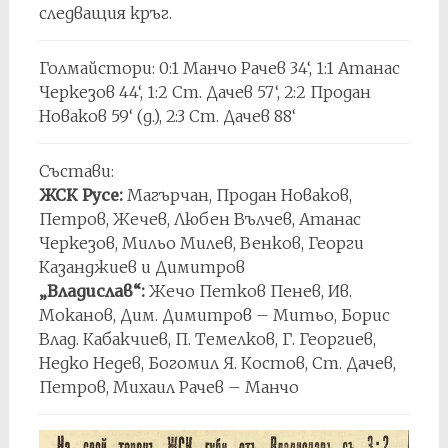
следващия кръг.
Голмайстори: 0:1 Манчо Рачев 34‘, 1:1 Атанас
Черкезов 44‘, 1:2 Ст. Дачев 57‘, 2:2 Продан
Новаков 59‘ (д.), 2:3 Ст. Дачев 88‘
Състави:
ЖСК Русе:
Магърчан, Продан Новаков,
Петров, Жечев, Любен Вълчев, Атанас
Черкезов, Мильо Милев, Венков, Георги
Казанджиев и Димитров
„Владислав“:
Жечо Петков Пенев, Ив.
Моканов, Дим. Димитров – Митьо, Борис
Влад. Кабакчиев, П. Темелков, Г. Георгиев,
Недко Недев, Богомил Я. Костов, Ст. Дачев,
Петров, Михаил Рачев – Манчо