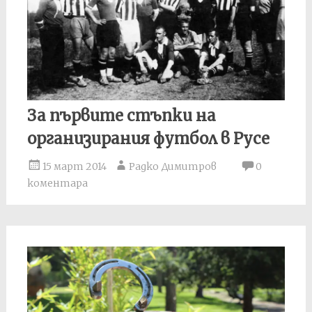
За първите стъпки на
организирания футбол в Русе
15 март 2014
Радко Димитров
0
коментара