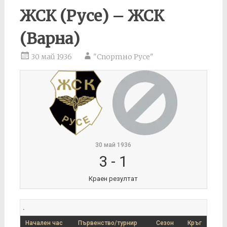
ЖСК (Русе) – ЖСК
(Варна)
30 май 1936
"Спортно Русе"
30 май 1936
3
-
1
Краен резултат
.
Начален час
Първенство/турнир
Сезон
Кръг