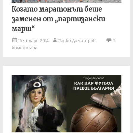
Когато маратонът беше
заменен от „партизански
марш“
16 януари 2014
Радко Димитров
2
коментара