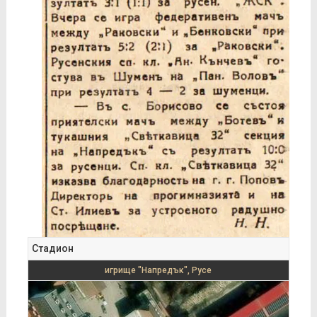
Стадион
игрище "Напредък", Русе