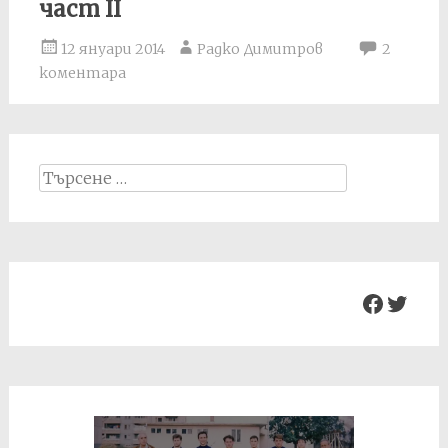
част II
12 януари 2014
Радко Димитров
2
коментара
Search
for:
Facebo
Twit