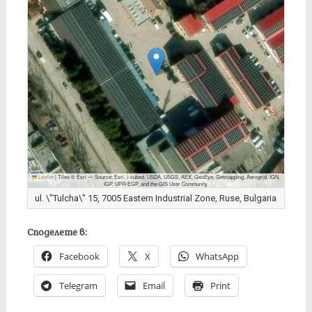
Leaflet
|
Tiles © Esri — Source: Esri, i-cubed, USDA, USGS, AEX, GeoEye, Getmapping, Aerogrid, IGN,
IGP, UPR-EGP, and the GIS User Community
ul. \"Tulcha\" 15, 7005 Eastern Industrial Zone, Ruse, Bulgaria
Споделете в:
Facebook
X
WhatsApp
Telegram
Email
Print