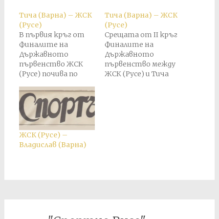
Тича (Варна) – ЖСК
Тича (Варна) – ЖСК
(Русе)
(Русе)
В първия кръг от
Срещата от II кръг
Финалите на
Финалите на
Държавното
Държавното
първенство ЖСК
първенство между
(Русе) почива по
ЖСК (Русе) и Тича
програма. Срещата
(Варна) според
от II кръг
първоначалния
Финалите на
жребий трябва да се
Държавното
играе в Русе на 23
първенство между
август, неделя. В
ЖСК (Русе) и Тича
последния момент
ЖСК (Русе) –
(Варна) според
от Българският
Владислав (Варна)
първоначалния
футболен съюз /
жребий трябва да се
БФС/ при БНСФ
играе в Русе на 23
променят датата
август, неделя. В
и домакинството,
последния момент
като насрочават
от Българският
двубоят да се
футболен съюз /
проведе във Варна