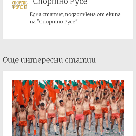
"Спортно Русе"
БФС/ при БНСФ…
на…
Една статия, подготвена от екипа
на "Спортно Русе"
Post
Още интересни статии
navigation