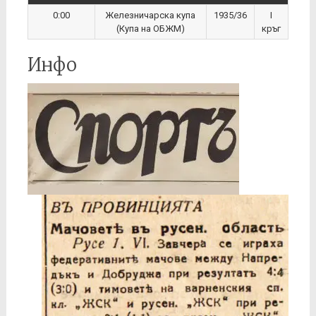
0:00
Железничарска купа
1935/36
I
(Купа на ОБЖМ)
кръг
Инфо