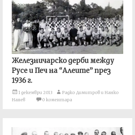
Железничарско дерби между
Русе и Печ на “Алеите” през
1936 г.
1 декември 2013
Радко Димитров и Нанко
Нанев
0 коментара