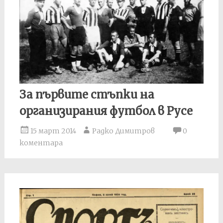
За първите стъпки на
организирания футбол в Русе
15 март 2014
Радко Димитров
0
коментара