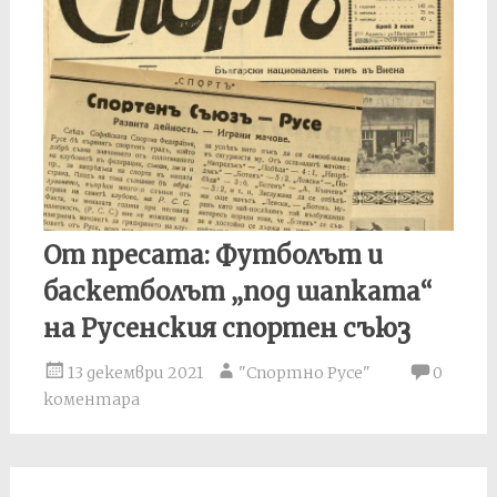
От пресата: Футболът и
баскетболът „под шапката“
на Русенския спортен съюз
13 декември 2021
"Спортно Русе"
0
коментара