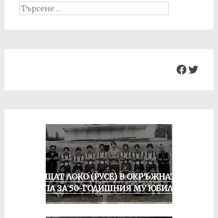
Search
for:
Facebo
Twit
ПРАЩАТ ЛОКО (РУСЕ) В ОКРЪЖНАТА
ГРУПА ЗА 50-ГОДИШНИЯ МУ ЮБИЛЕЙ