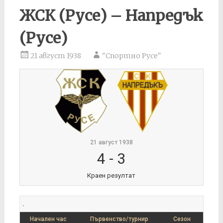
ЖСК (Русе) – Напредък
(Русе)
21 август 1938
"Спортно Русе"
21 август 1938
4
-
3
Краен резултат
.
Начален час
Първенство/турнир
Сезон