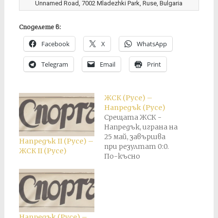
Unnamed Road, 7002 Mladezhki Park, Ruse, Bulgaria
Споделете в:
Facebook
X
WhatsApp
Telegram
Email
Print
ЖСК (Русе) –
Напредък (Русе)
Срещата ЖСК -
Напредък, играна на
25 май, завършва
Напредък II (Русе) –
при резултат 0:0.
ЖСК II (Русе)
По-късно
резултатът е
анулиран и е
присъден служебен
резултат 3:0 в полза
на Напредък.
Напредък (Русе) –