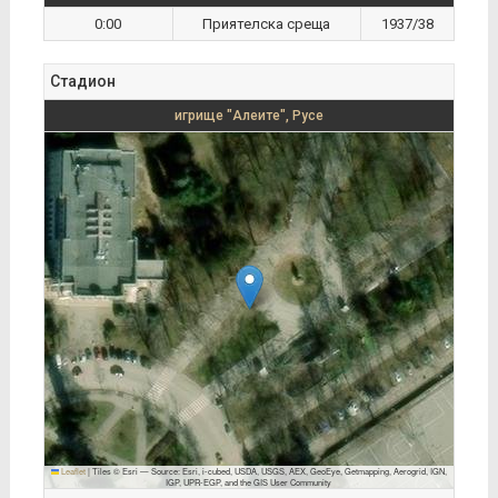
0:00
Приятелска среща
1937/38
Стадион
игрище "Алеите", Русе
Leaflet
|
Tiles © Esri — Source: Esri, i-cubed, USDA, USGS, AEX, GeoEye, Getmapping, Aerogrid, IGN,
IGP, UPR-EGP, and the GIS User Community