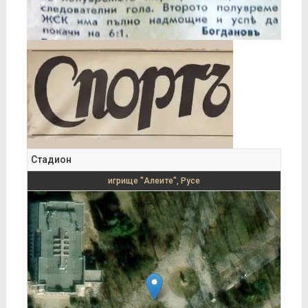
Стадион
игрище "Алеите", Русе