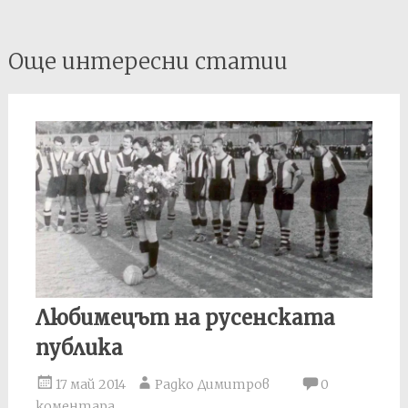
Post
Още интересни статии
navigation
Любимецът на русенската
публика
17 май 2014
Радко Димитров
0
коментара