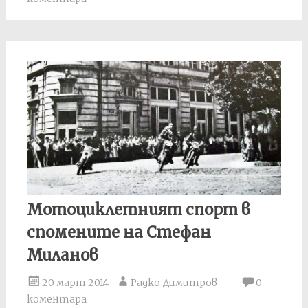
Мотоциклетният спорт в
спомените на Стефан
Миланов
20 март 2014
Радко Димитров
0
коментара