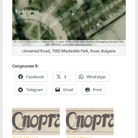
Leaflet
|
Tiles © Esri — Source: Esri, i-cubed, USDA, USGS, AEX, GeoEye, Getmapping, Aerogrid, IGN,
IGP, UPR-EGP, and the GIS User Community
Unnamed Road, 7002 Mladezhki Park, Ruse, Bulgaria
Споделете в:
Facebook
X
WhatsApp
Telegram
Email
Print