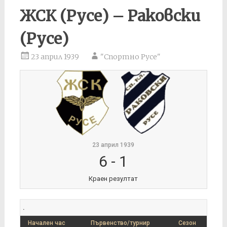
ЖСК (Русе) – Раковски
(Русе)
23 април 1939
"Спортно Русе"
23 април 1939
6
-
1
Краен резултат
.
Начален час
Първенство/турнир
Сезон