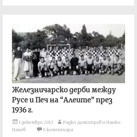
Железничарско дерби между
Русе и Печ на “Алеите” през
1936 г.
1 декември 2013
Радко Димитров и Нанко
Нанев
0 коментара