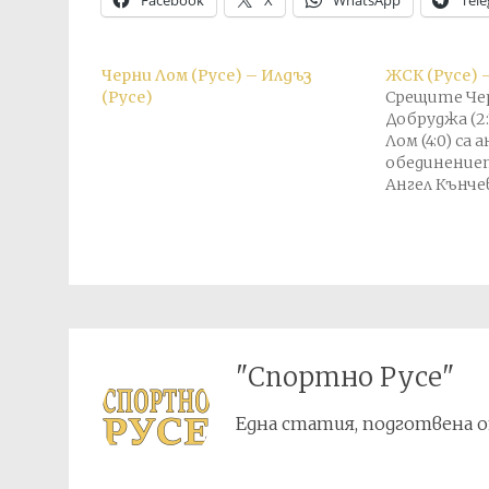
Facebook
X
WhatsApp
Tel
Черни Лом (Русе) – Илдъз
ЖСК (Русе) 
(Русе)
Срещите Че
Добруджа (2:
Лом (4:0) са 
обединение
Ангел Кънчев
състояло се 
г., и преуст
участието н
Втора дивиз
"Спортно Русе"
Една статия, подготвена о