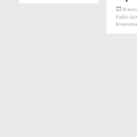
16 яну
Радко Д
комента