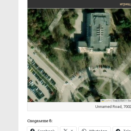
игрищ
Leaflet
|
Tiles © Esri — So
Unnamed Road, 7002 
Споделете в: