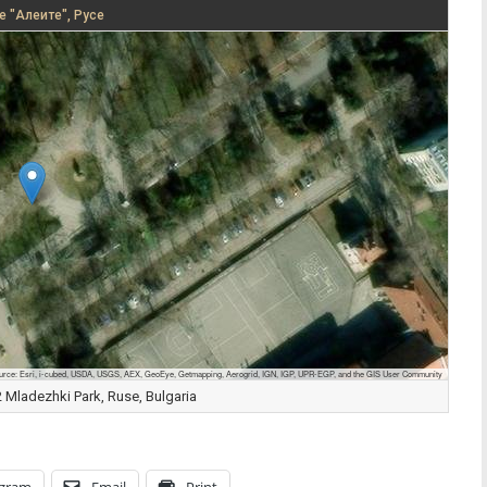
е "Алеите", Русе
urce: Esri, i-cubed, USDA, USGS, AEX, GeoEye, Getmapping, Aerogrid, IGN, IGP, UPR-EGP, and the GIS User Community
Mladezhki Park, Ruse, Bulgaria