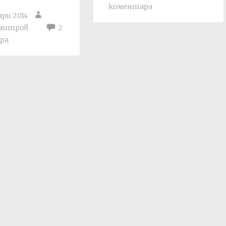
коментара
ари 2014
имитров
2
ра