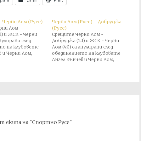
egram
Email
Print
– Черни Лом (Русе)
Черни Лом (Русе) – Добруджа
рни Лом -
(Русе)
1) и ЖСК - Черни
Срещите Черни Лом -
анулирани след
Добруджа (2:1) и ЖСК - Черни
то на клубовете
Лом (4:0) са анулирани след
 и Черни Лом,
обединението на клубовете
на 14 ноември 1934
Ангел Кънчев и Черни Лом,
ановяне на
състояло се на 14 ноември 1934
а Черни Лом във
г., и преустановяне на
ия.
участието на Черни Лом във
Втора дивизия.
т екипа на "Спортно Русе"