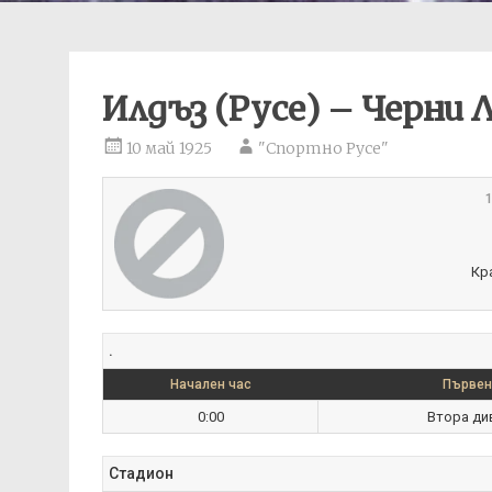
Илдъз (Русе) – Черни 
10 май 1925
"Спортно Русе"
1
Кр
.
Начален час
Първен
0:00
Втора ди
Стадион