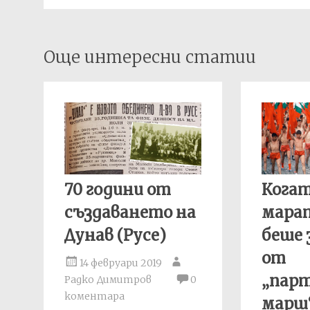
Post
Още интересни статии
navigation
70 години от
Кога
създаването на
мара
Дунав (Русе)
беше 
от
14 февруари 2019
„пар
Радко Димитров
0
коментара
марш