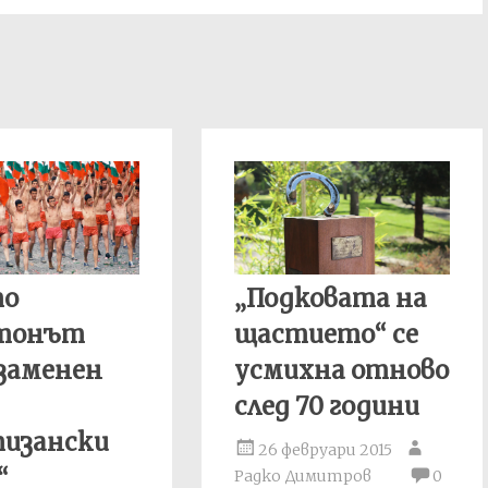
то
„Подковата на
тонът
щастието“ се
заменен
усмихна отново
след 70 години
тизански
26 февруари 2015
“
Радко Димитров
0