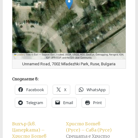
Leaflet
|
Tiles © Esri — Source: Esri, i-cubed, USDA, USGS, AEX, GeoEye, Getmapping, Aerogrid, IGN,
IGP, UPR-EGP, and the GIS User Community
Unnamed Road, 7002 Mladezhki Park, Ruse, Bulgaria
Споделете в:
Facebook
X
WhatsApp
Telegram
Email
Print
Вихър (кв.
Христо Ботев
Цаперката) –
(Русе) – Сава (Русе)
Христо Ботев
Срещата е Христо