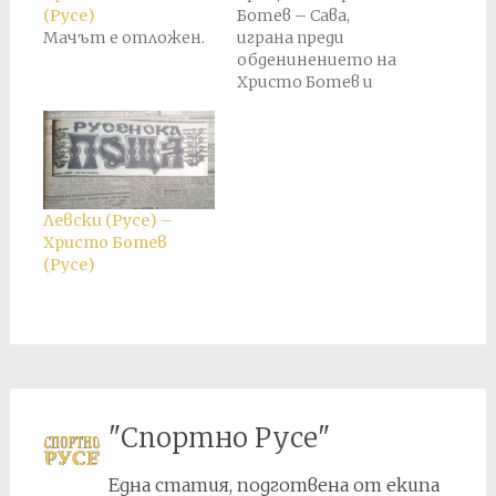
(Русе)
Ботев – Сава,
Мачът е отложен.
играна преди
обденинението на
Христо Ботев и
Сава в Кубтат на 24
юни 1924 г.
Резултатът от
този мач е
прехвърлен в
актива на Кубрат в
Левски (Русе) –
крайното
Христо Ботев
класиране.
(Русе)
"Спортно Русе"
Една статия, подготвена от екипа