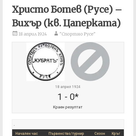
Христо Ботев (Русе) –
Вихър (кв. Цаперката)
18 април 1924
"Спортно Русе"
18 април 1924
1
-
0*
Краен резултат
.
Начален час
Първенство/турнир
Сезон
Кръг