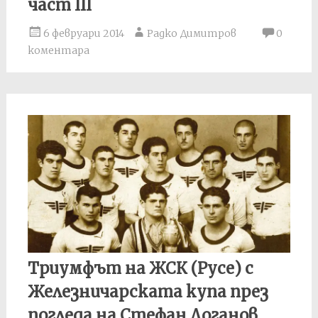
част III
6 февруари 2014
Радко Димитров
0
коментара
Триумфът на ЖСК (Русе) с
Железничарската купа през
погледа на Стефан Доганов