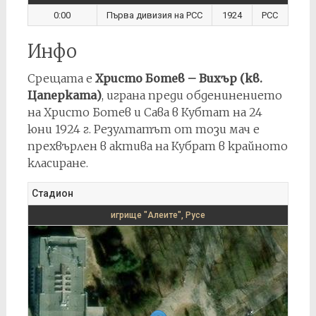
0:00
Първа дивизия на РСС
1924
РСС
Инфо
Срещата е
Христо Ботев – Вихър (кв.
Цаперката)
, играна преди обденинението
на Христо Ботев и Сава в Кубтат на 24
юни 1924 г. Резултатът от този мач е
прехвърлен в актива на Кубрат в крайното
класиране.
Стадион
игрище "Алеите", Русе