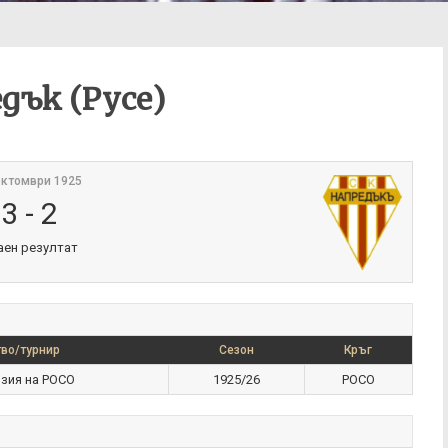
дък (Русе)
октомври 1925
3
-
2
аен резултат
во/турнир
Сезон
Кръг
зия на РОСО
1925/26
РОСО