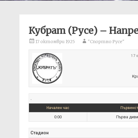
Кубрат (Русе) – Напре
17 октомври 1925
"Спортно Русе"
17 
Кр
.
Начален час
Първенст
0:00
Първа диви
Стадион