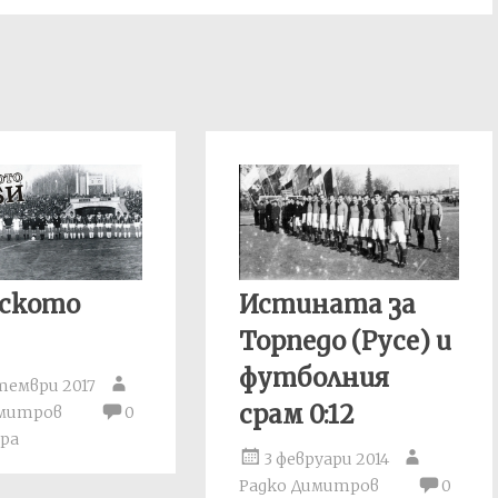
нското
Истината за
Торпедо (Русе) и
футболния
тември 2017
срам 0:12
имитров
0
ра
3 февруари 2014
Радко Димитров
0