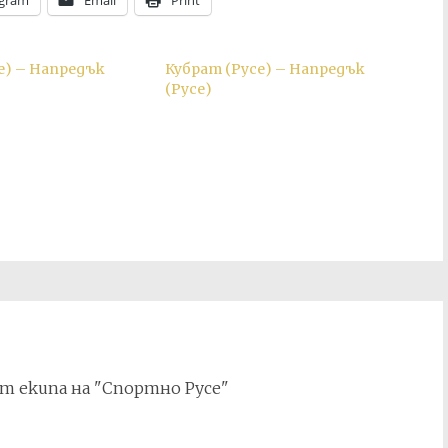
egram
Email
Print
е) – Напредък
Кубрат (Русе) – Напредък
(Русе)
т екипа на "Спортно Русе"