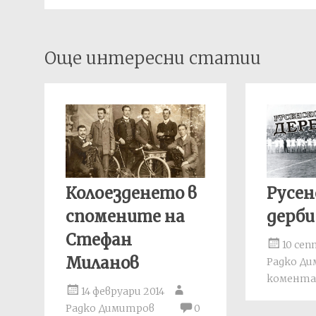
Post
Още интересни статии
navigation
Колоезденето в
Русе
спомените на
дерби
Стефан
10 сеп
Миланов
Радко Д
комента
14 февруари 2014
Радко Димитров
0