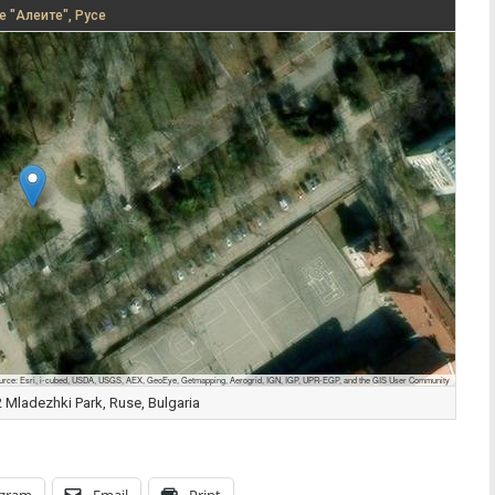
е "Алеите", Русе
urce: Esri, i-cubed, USDA, USGS, AEX, GeoEye, Getmapping, Aerogrid, IGN, IGP, UPR-EGP, and the GIS User Community
Mladezhki Park, Ruse, Bulgaria