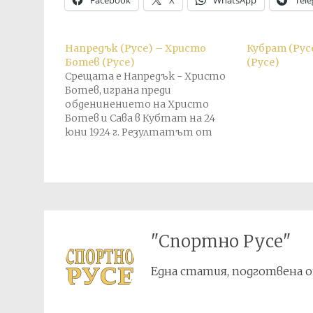
Facebook
X
WhatsApp
Tel
Напредък (Русе) – Христо
Кубрат (Рус
Ботев (Русе)
(Русе)
Срещата е Напредък - Христо
Ботев, играна преди
обденинението на Христо
Ботев и Сава в Кубтат на 24
юни 1924 г. Резултатът от
този мач е прехвърлен в
актива на Кубрат в крайното
класиране.
"Спортно Русе"
Една статия, подготвена о