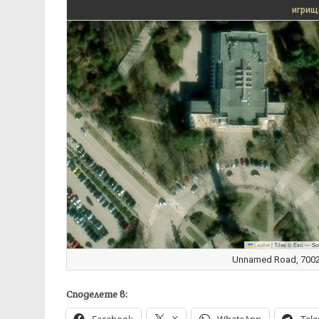
игрищ
Leaflet
|
Tiles © Esri — So
Unnamed Road, 7002 
Споделете в: