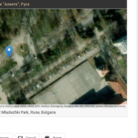
е "Алеите", Русе
urce: Esri, i-cubed, USDA, USGS, AEX, GeoEye, Getmapping, Aerogrid, IGN, IGP, UPR-EGP, and the GIS User Community
Mladezhki Park, Ruse, Bulgaria