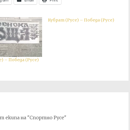
egram
Email
Print
Кубрат (Русе) – Победа (Русе)
) – Победа (Русе)
т екипа на "Спортно Русе"