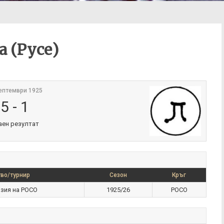
а (Русе)
ептември 1925
5
-
1
аен резултат
во/турнир
Сезон
Кръг
зия на РОСО
1925/26
РОСО