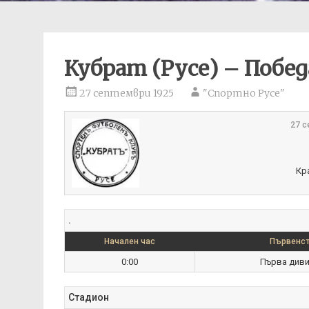
Кубрат (Русе) – Побед
27 септември 1925
"Спортно Русе"
27 с
Кр
.
Начален час
Първенст
0:00
Първа диви
Стадион