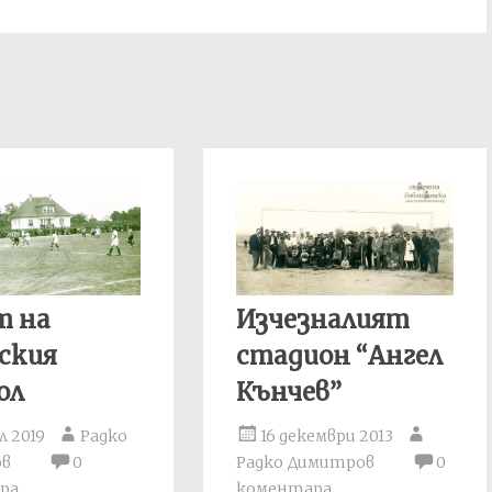
т на
Изчезналият
ския
стадион “Ангел
ол
Кънчев”
л 2019
Радко
16 декември 2013
ов
0
Радко Димитров
0
ра
коментара