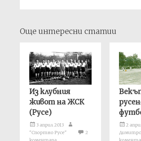
Post
Още интересни статии
navigation
Из клубния
Векъ
живот на ЖСК
русен
(Русе)
футб
3 април 2013
2 апри
"Спортно Русе"
2
Димитр
коментара
комента