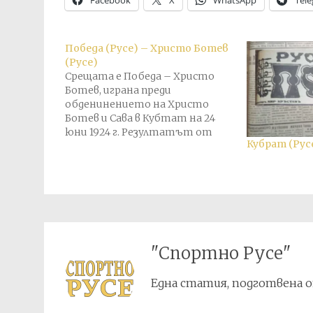
Facebook
X
WhatsApp
Tel
Победа (Русе) – Христо Ботев
(Русе)
Срещата е Победа – Христо
Ботев, играна преди
обденинението на Христо
Ботев и Сава в Кубтат на 24
юни 1924 г. Резултатът от
Кубрат (Русе
този мач е прехвърлен в
актива на Кубрат в крайното
класиране.
"Спортно Русе"
Една статия, подготвена о