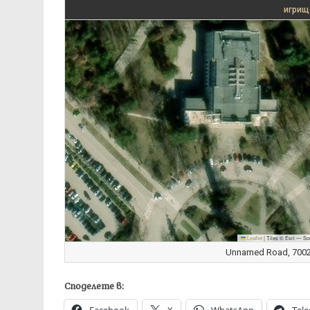
игрищ
Leaflet
|
Tiles © Esri — So
Unnamed Road, 7002 
Споделете в: