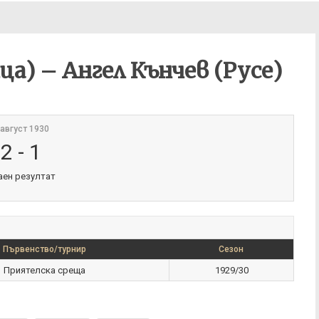
ца) – Ангел Кънчев (Русе)
 август 1930
2
-
1
аен резултат
Първенство/турнир
Сезон
Приятелска среща
1929/30