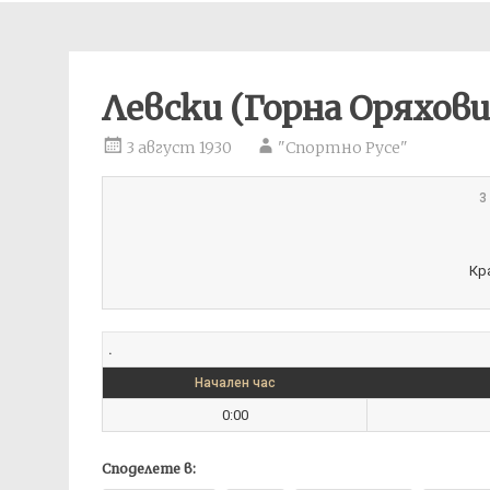
Левски (Горна Оряхови
3 август 1930
"Спортно Русе"
3
Кр
.
Начален час
0:00
Споделете в: