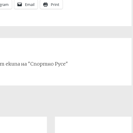
egram
Email
Print
т екипа на "Спортно Русе"