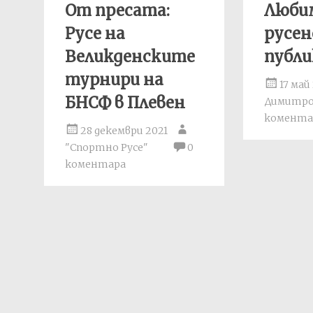
От пресата:
Люби
Русе на
русе
Великденските
публи
турнири на
17 май
БНСФ в Плевен
Димитр
комента
28 декември 2021
"Спортно Русе"
0
коментара