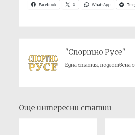
Facebook
X
WhatsApp
Tel
"Спортно Русе"
Една статия, подготвена о
Post
Още интересни статии
navigation