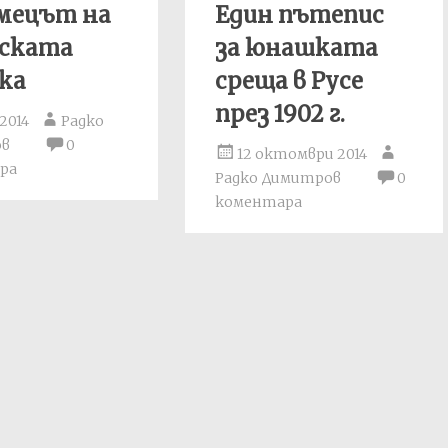
мецът на
Един пътепис
нската
за юнашката
ка
среща в Русе
през 1902 г.
 2014
Радко
ов
0
12 октомври 2014
ра
Радко Димитров
0
коментара