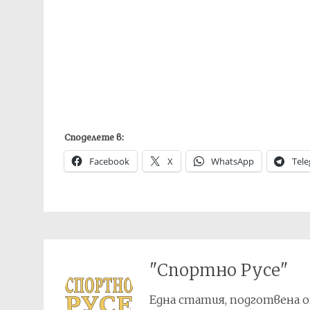
Споделете в:
Facebook
X
WhatsApp
Tel
"Спортно Русе"
Една статия, подготвена о