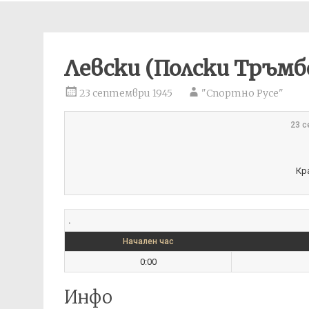
Левски (Полски Тръмб
23 септември 1945
"Спортно Русе"
23 с
Кр
.
Начален час
0:00
Инфо