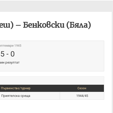
еш) – Бенковски (Бяла)
ептември 1945
5
-
0
аен резултат
Първенство/турнир
Сезон
Приятелска среща
1944/45