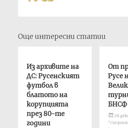
Post
Още интересни статии
navigation
Из архивите на
От пр
ДС: Русенският
Русе 
футбол в
Вели
блатото на
турн
корупцията
БНСФ 
през 80-те
28 дек
години
"Спортно