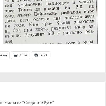
egram
Email
Print
т екипа на "Спортно Русе"