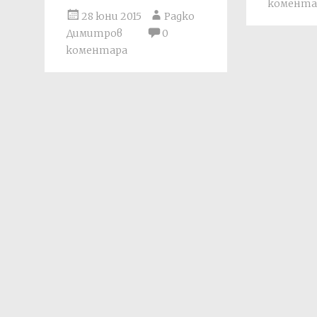
комента
28 юни 2015
Радко
Димитров
0
коментара