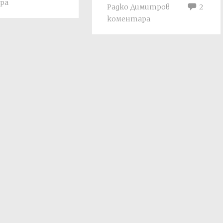
ра
Радко Димитров
2
коментара