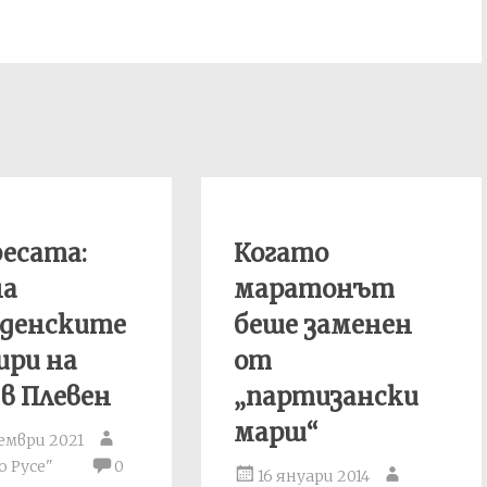
есата:
Когато
на
маратонът
кденските
беше заменен
ири на
от
в Плевен
„партизански
марш“
ември 2021
 Русе"
0
16 януари 2014