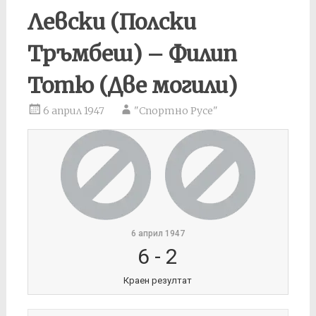
Левски (Полски
Тръмбеш) – Филип
Тотю (Две могили)
6 април 1947
"Спортно Русе"
6 април 1947
6
-
2
Краен резултат