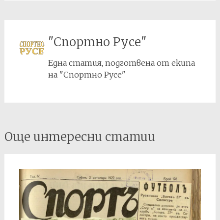
"Спортно Русе"
Една статия, подготвена от екипа
на "Спортно Русе"
Post
Още интересни статии
navigation