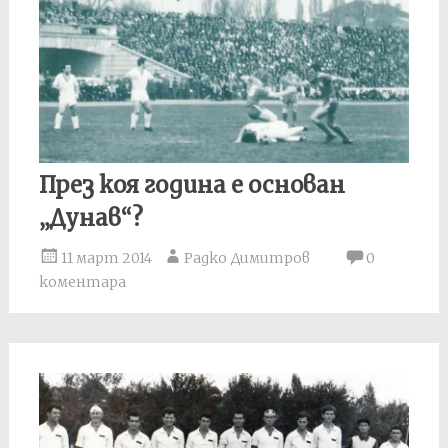
През коя година е основан
„Дунав“?
11 март 2014
Радко Димитров
0
коментара