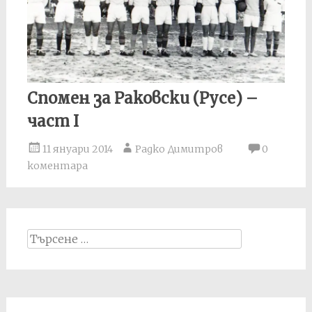
Спомен за Раковски (Русе) –
част I
11 януари 2014
Радко Димитров
0
коментара
Search
for: