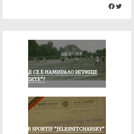
Facebo
Twit
КЪДЕ СЕ Е НАМИРАЛО ИГРИЩЕ
„АЛЕИТЕ“?
CLUB SPORTIF “JELESNITCHARSKY”