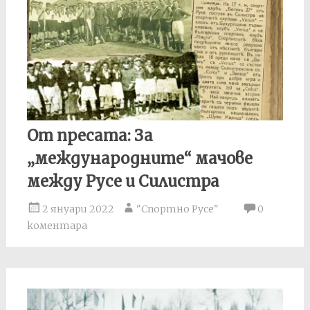
От пресата: За
„международните“ мачове
между Русе и Силистра
2 януари 2022
"Спортно Русе"
0
коментара