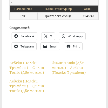
.
Начален час
Първенство/турнир
Сезон
0:00
Приятелска среща
1946/47
Споделете в:
Facebook
X
WhatsApp
Telegram
Email
Print
Левски (Полски
Филип Тотю (Две
Тръмбеш) – Филип
могили) – Левски
Тотю (Две могили)
(Полски Тръмбеш)
Левски (Полски
Тръмбеш) – Филип
Тотю (Две могили)