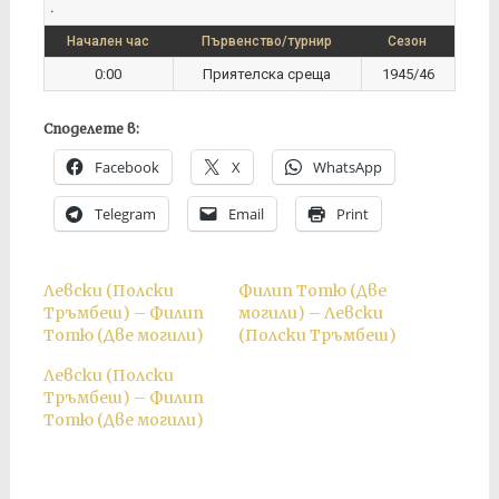
.
Начален час
Първенство/турнир
Сезон
0:00
Приятелска среща
1945/46
Споделете в:
Facebook
X
WhatsApp
Telegram
Email
Print
Левски (Полски
Филип Тотю (Две
Тръмбеш) – Филип
могили) – Левски
Тотю (Две могили)
(Полски Тръмбеш)
Левски (Полски
Тръмбеш) – Филип
Тотю (Две могили)