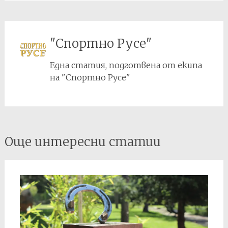
"Спортно Русе"
Една статия, подготвена от екипа
на "Спортно Русе"
Post
Още интересни статии
navigation