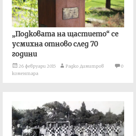
„Подковата на щастието“ се
усмихна отново след 70
години
26 февруари 2015
Радко Димитров
0
коментара