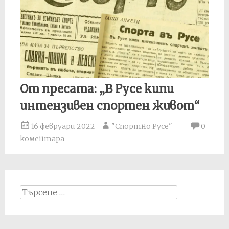
От пресата: „В Русе кипи
интензивен спортен живот“
16 февруари 2022
"Спортно Русе"
0
коментара
Search
for: