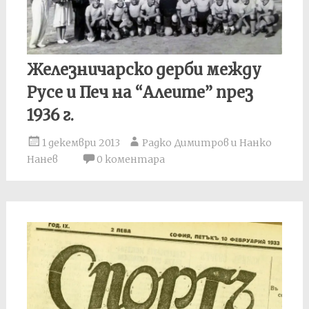
Железничарско дерби между
Русе и Печ на “Алеите” през
1936 г.
1 декември 2013
Радко Димитров и Нанко
Нанев
0 коментара