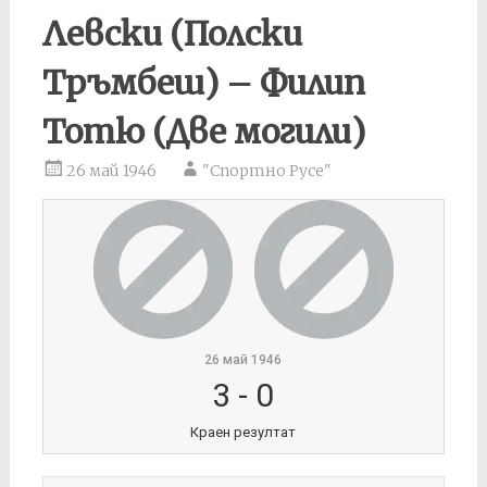
Левски (Полски
Тръмбеш) – Филип
Тотю (Две могили)
26 май 1946
"Спортно Русе"
26 май 1946
3
-
0
Краен резултат