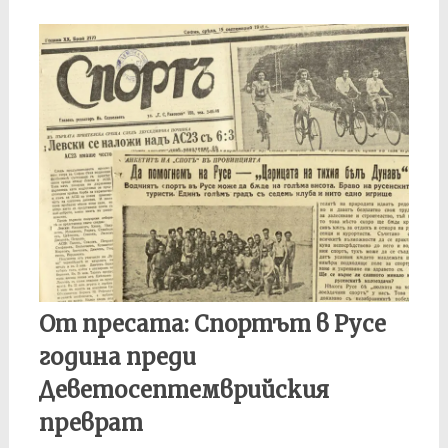
От пресата: Спортът в Русе
година преди
Деветосептемврийския
преврат