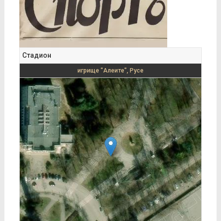
Стадион
игрище "Алеите", Русе