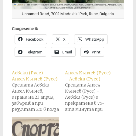
Leaflet
|
Tiles © Esri — Source: Esri, i-cubed, USDA, USGS, AEX, GeoEye, Getmapping, Aerogrid, IGN,
IGP, UPR-EGP, and the GIS User Community
Unnamed Road, 7002 Mladezhki Park, Ruse, Bulgaria
Споделете в:
Facebook
X
WhatsApp
Telegram
Email
Print
Левски (Русе) –
Ангел Кънчев (Русе)
Ангел Кънчев (Русе)
– Левски (Русе)
Срещата Левски -
Срещата Ангел
Ангел Кънчев,
Кънчев (Русе) -
играна на 23 април,
Левски (Русе) е
завършва при
прекратена в 75-
резултат 2:0 в полза
ата минута при
на Ангел Кънчев. По-
резултат 2:3 в полза
късно този
на "Левски". По-
резултат е
късно е присъден
анулиран и е
служебен резултат