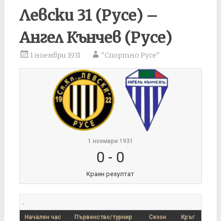
Левски 31 (Русе) –
Ангел Кънчев (Русе)
1 ноември 1931
"Спортно Русе"
1 ноември 1931
0
-
0
Краен резултат
.
Начален час
Първенство/турнир
Сезон
Кръг