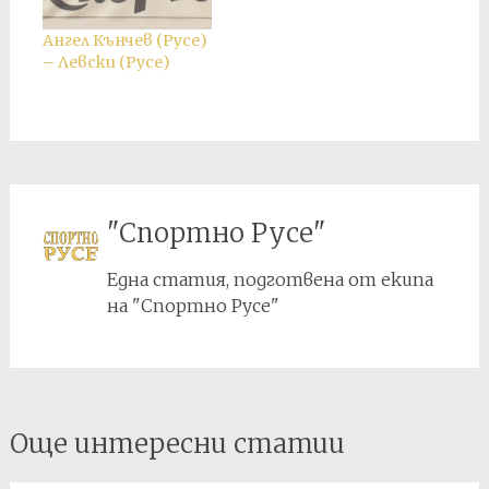
присъден служебен
2:0 в полза на
резултат 3:0 в полза
"Левски".
Ангел Кънчев (Русе)
на Ангел Кънчев.
– Левски (Русе)
"Спортно Русе"
Една статия, подготвена от екипа
на "Спортно Русе"
Post
Още интересни статии
navigation