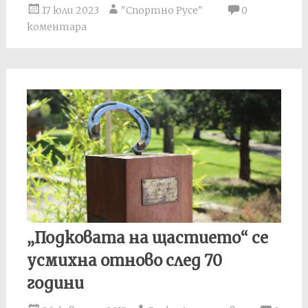
17 юли 2023
"Спортно Русе"
0
коментара
„Подковата на щастието“ се
усмихна отново след 70
години