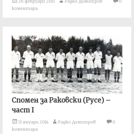
26 февруари 2015
Радко Димитров
0
коментара
Спомен за Раковски (Русе) –
част I
11 януари 2014
Радко Димитров
0
коментара