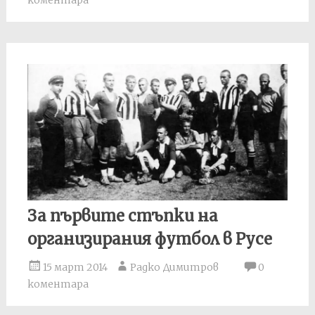
коментара
За първите стъпки на
организирания футбол в Русе
15 март 2014
Радко Димитров
0
коментара