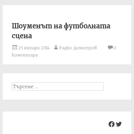
Шоуменът на футболната
сцена
25 януари 2014
Радко Димитров
0
коментара
Search
for:
Facebo
Twit