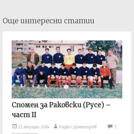
Post
Още интересни статии
navigation
Спомен за Раковски (Русе) –
част II
12 януари 2014
Радко Димитров
2