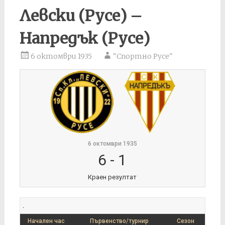
Левски (Русе) –
Напредък (Русе)
6 октомври 1935
"Спортно Русе"
6 октомври 1935
6
-
1
Краен резултат
.
Начален час
Първенство/турнир
Сезон