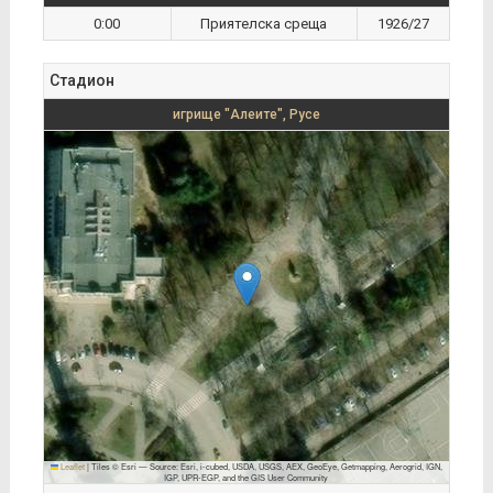
0:00
Приятелска среща
1926/27
Стадион
игрище "Алеите", Русе
Leaflet
|
Tiles © Esri — Source: Esri, i-cubed, USDA, USGS, AEX, GeoEye, Getmapping, Aerogrid, IGN,
IGP, UPR-EGP, and the GIS User Community