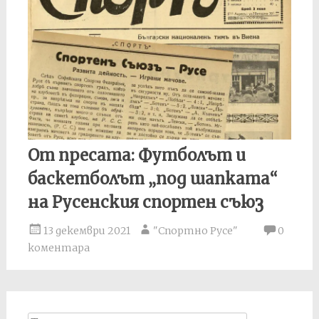
От пресата: Футболът и
баскетболът „под шапката“
на Русенския спортен съюз
13 декември 2021
"Спортно Русе"
0
коментара