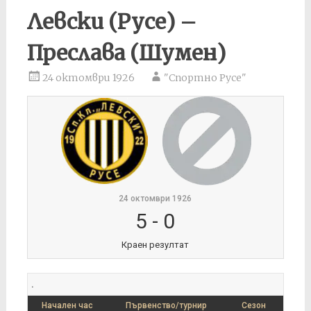
Левски (Русе) –
Преслава (Шумен)
24 октомври 1926
"Спортно Русе"
24 октомври 1926
5
-
0
Краен резултат
.
Начален час
Първенство/турнир
Сезон