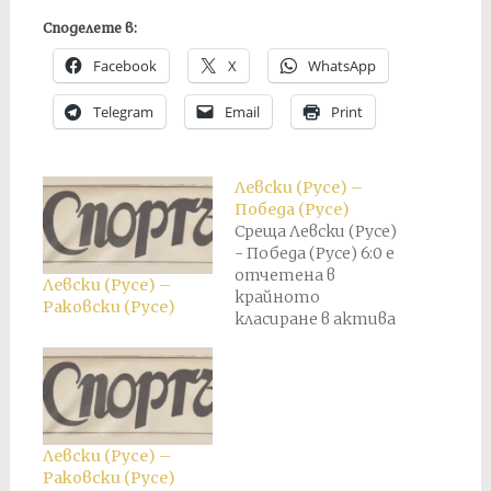
Споделете в:
Facebook
X
WhatsApp
Telegram
Email
Print
Левски (Русе) –
Победа (Русе)
Среща Левски (Русе)
- Победа (Русе) 6:0 е
отчетена в
Левски (Русе) –
крайното
Раковски (Русе)
класиране в актива
на Раковски, след
като по време на
сезона Победа се
обединява заедно с
Русенец и Тича в
Раковски.
Левски (Русе) –
Раковски (Русе)