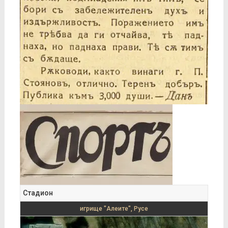
Стадион
игрище "Алеите", Русе