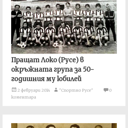
Пращат Локо (Русе) в
окръжната група за 50-
годишния му юбилей
2 февруари 2014
"Спортно Русе"
0
коментара