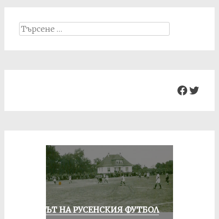
Search
for:
Facebo
Twit
ВЕКЪТ НА РУСЕНСКИЯ ФУТБОЛ