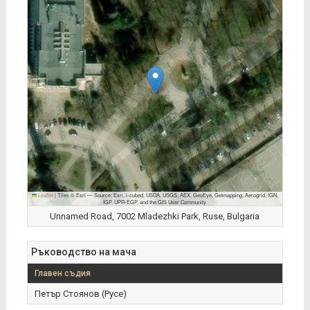
Leaflet
|
Tiles © Esri — Source: Esri, i-cubed, USDA, USGS, AEX, GeoEye, Getmapping, Aerogrid, IGN,
IGP, UPR-EGP, and the GIS User Community
Unnamed Road, 7002 Mladezhki Park, Ruse, Bulgaria
Ръководство на мача
Главен съдия
Петър Стоянов (Русе)