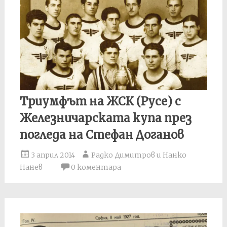
Триумфът на ЖСК (Русе) с
Железничарската купа през
погледа на Стефан Доганов
3 април 2014
Радко Димитров и Нанко
Нанев
0 коментара