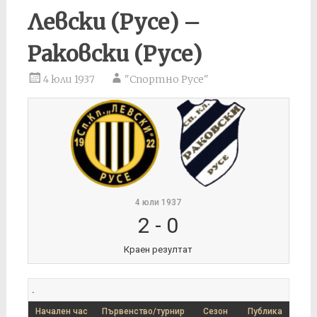
Левски (Русе) –
Раковски (Русе)
4 юли 1937
"Спортно Русе"
4 юли 1937
2
-
0
Краен резултат
.
Начален час
Първенство/турнир
Сезон
Публика