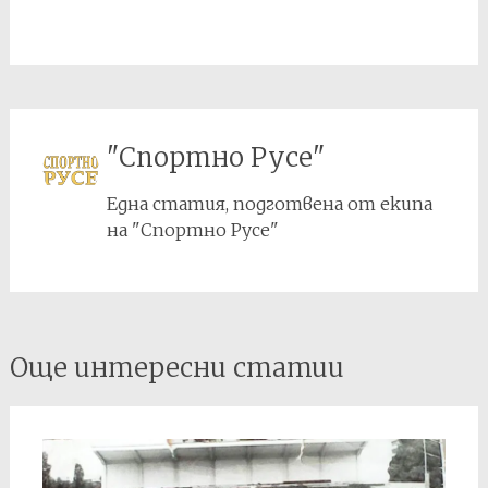
"Спортно Русе"
Една статия, подготвена от екипа
на "Спортно Русе"
Post
Още интересни статии
navigation