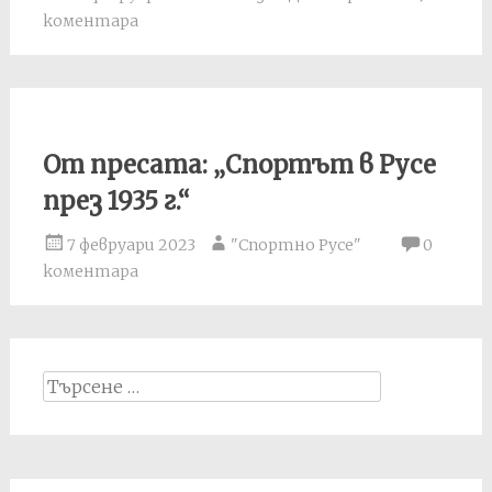
коментара
От пресата: „Спортът в Русе
през 1935 г.“
7 февруари 2023
"Спортно Русе"
0
коментара
Search
for: