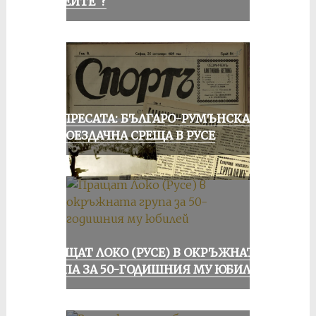
„АЛЕИТЕ“?
ОТ ПРЕСАТА: БЪЛГАРО-РУМЪНСКА
КОЛОЕЗДАЧНА СРЕЩА В РУСЕ
ПРАЩАТ ЛОКО (РУСЕ) В ОКРЪЖНАТА
ГРУПА ЗА 50-ГОДИШНИЯ МУ ЮБИЛЕЙ