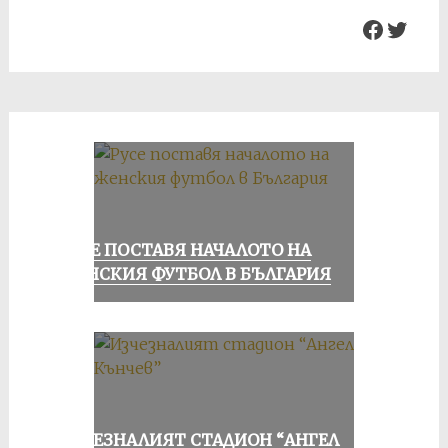
Facebo
Twit
РУСЕ ПОСТАВЯ НАЧАЛОТО НА
ЖЕНСКИЯ ФУТБОЛ В БЪЛГАРИЯ
ИЗЧЕЗНАЛИЯТ СТАДИОН “АНГЕЛ