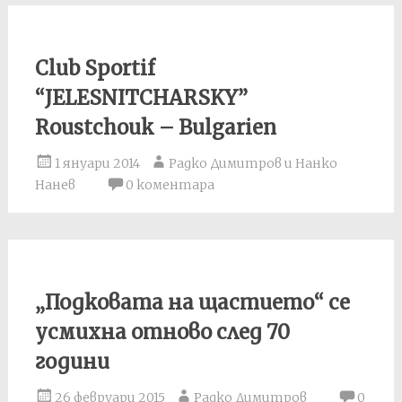
Club Sportif
“JELESNITCHARSKY”
Roustchouk – Bulgarien
1 януари 2014
Радко Димитров и Нанко
Нанев
0 коментара
„Подковата на щастието“ се
усмихна отново след 70
години
26 февруари 2015
Радко Димитров
0