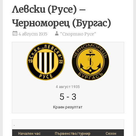
Левски (Русе) –
Черноморец (Бургас)
4 август 1935
"Спортно Русе"
4 август 1935
5
-
3
Краен резултат
.
Начален час
Първенство/турнир
Сезон