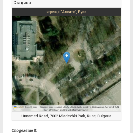
Стадион
игрище "Алеите", Русе
Leaflet
|
Tiles © Esri — Source: Esri, i-cubed, USDA, USGS, AEX, GeoEye, Getmapping, Aerogrid, IGN,
IGP, UPR-EGP, and the GIS User Community
Unnamed Road, 7002 Mladezhki Park, Ruse, Bulgaria
Споделете в: