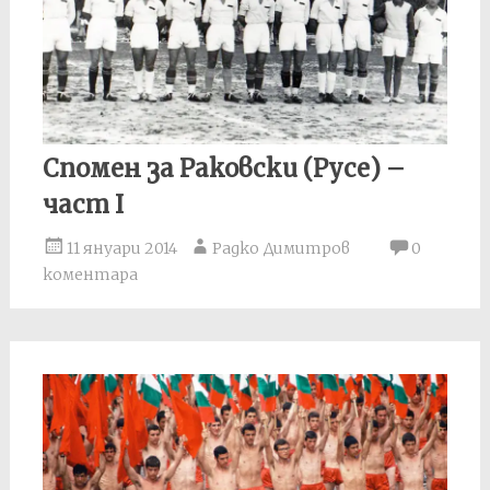
Спомен за Раковски (Русе) –
част I
11 януари 2014
Радко Димитров
0
коментара