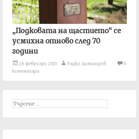
„Подковата на щастието“ се
усмихна отново след 70
години
26 февруари 2015
Радко Димитров
0
коментара
Search
for: