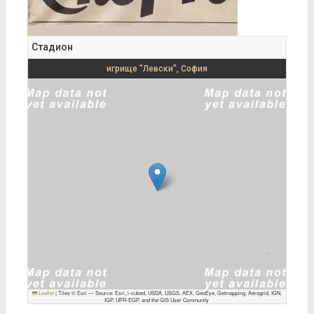
Стадион
игрище "Левски", София
Leaflet
|
Tiles © Esri — Source: Esri, i-cubed, USDA, USGS, AEX, GeoEye, Getmapping, Aerogrid, IGN,
IGP, UPR-EGP, and the GIS User Community