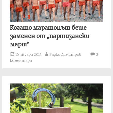
Когато маратонът беше
заменен от „партизански
марш“
16 януари 2014
Радко Димитров
2
коментара