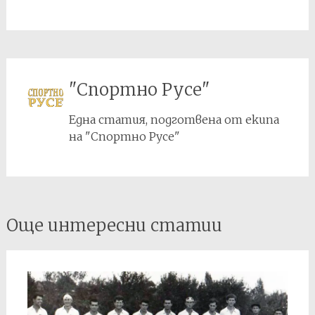
"Спортно Русе"
Една статия, подготвена от екипа
на "Спортно Русе"
Post
Още интересни статии
navigation