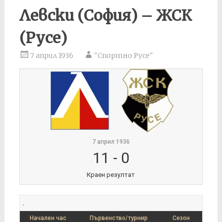
Левски (София) – ЖСК
(Русе)
7 април 1936
"Спортно Русе"
7 април 1936
11
-
0
Краен резултат
.
Начален час
Първенство/турнир
Сезон