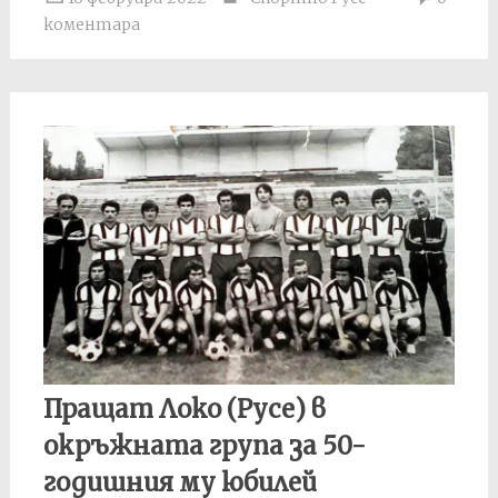
коментара
Пращат Локо (Русе) в
окръжната група за 50-
годишния му юбилей