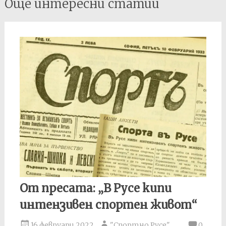
Още интересни статии
navigation
От пресата: „В Русе кипи
интензивен спортен живот“
16 февруари 2022
"Спортно Русе"
0