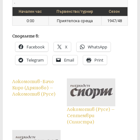
.
Начален час
Първенство/турнир
Сезон
0:00
Приятелска среща
1947/48
Споделете в:
Facebook
X
WhatsApp
Telegram
Email
Print
Локомотив-Бачо
Киро (Дряново) –
Локомотив (Русе)
Локомотив (Русе) –
Септември
(Силистра)