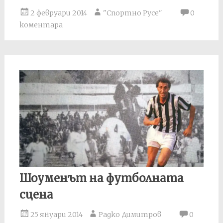
2 февруари 2014
"Спортно Русе"
0
коментара
Шоуменът на футболната
сцена
25 януари 2014
Радко Димитров
0