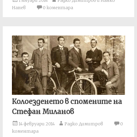
1 януари 2014
Радко Димитров и Нанко
Нанев
0 коментара
Колоезденето в спомените на
Стефан Миланов
14 февруари 2014
Радко Димитров
0
коментара