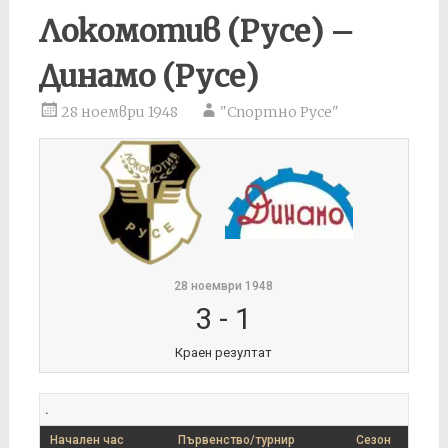
Локомотив (Русе) –
Динамо (Русе)
28 ноември 1948
"Спортно Русе"
28 ноември 1948
3
-
1
Краен резултат
.
Начален час
Първенство/турнир
Сезон