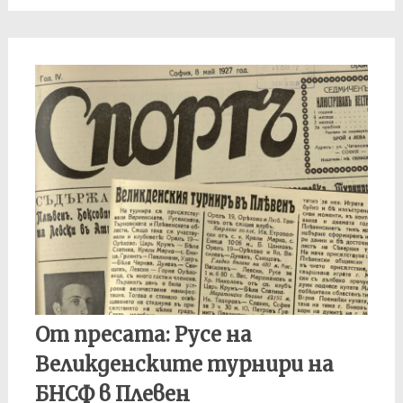
От пресата: Русе на
Великденските турнири на
БНСФ в Плевен