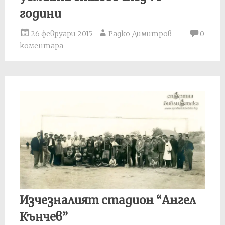
години
26 февруари 2015
Радко Димитров
0
коментара
Изчезналият стадион “Ангел
Кънчев”