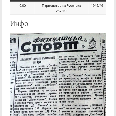
0:00
Първенство на Русенска
1945/46
околия
Инфо