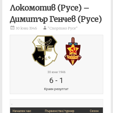
Локомотив (Русе) –
Димитър Генчев (Русе)
30 юни 1946
"Спортно Русе"
30 юни 1946
6
-
1
Краен резултат
.
Начален час
Първенство/турнир
Сезон