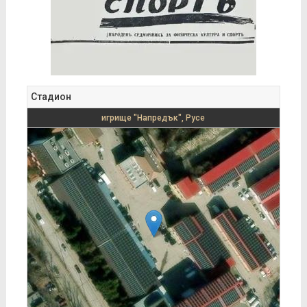
Стадион
игрище "Напредък", Русе