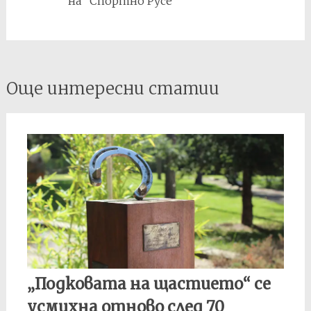
на "Спортно Русе"
Post
Още интересни статии
navigation
„Подковата на щастието“ се
усмихна отново след 70