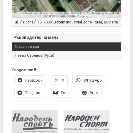
Leaflet
|
Tiles © Esri — Source: Esri, i-cubed, USDA, USGS, AEX, GeoEye, Getmapping, Aerogrid, IGN,
IGP, UPR-EGP, and the GIS User Community
ul. \"Tulcha\" 15, 7005 Eastern Industrial Zone, Ruse, Bulgaria
Ръководство на мача
Главен съдия
Петър Стоянов (Русе)
Споделете в:
Facebook
X
WhatsApp
Telegram
Email
Print