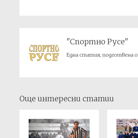
служебен резултат 3:0 в полза
на „Русенец при МВР“. През
пролетта на 1948 г. след
обединението на „Динамо“ и…
"Спортно Русе"
Една статия, подготвена о
Post
Още интересни статии
navigation