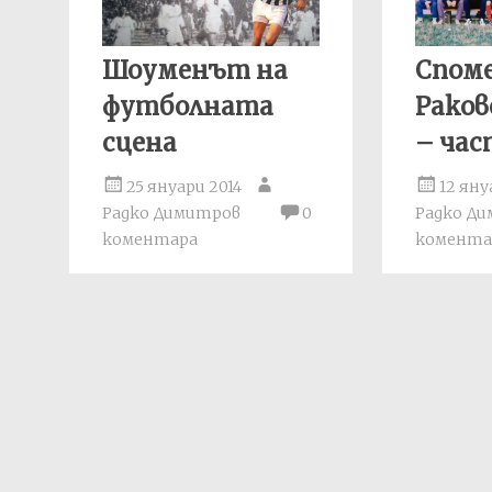
Шоуменът на
Споме
футболната
Раков
сцена
– част
25 януари 2014
12 яну
Радко Димитров
0
Радко Д
коментара
комента