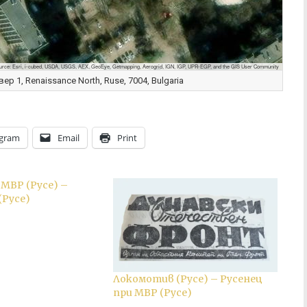
urce: Esri, i-cubed, USDA, USGS, AEX, GeoEye, Getmapping, Aerogrid, IGN, IGP, UPR-EGP, and the GIS User Community
ер 1, Renaissance North, Ruse, 7004, Bulgaria
egram
Email
Print
 МВР (Русе) –
(Русе)
Локомотив (Русе) – Русенец
при МВР (Русе)