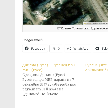
Leaflet
|
Tiles © Esri — So
БТК, алея Топола, ж.к. Здравец-сев
Споделете в:
Facebook
X
WhatsApp
Tel
Динамо (Русе) – Русенец при
Русенец при
МВР (Русе)
Локомотив 
Срещата Динамо (Русе) -
Русенец при МВР, играна на 7
декември 1947 г., завършва при
резултат 3:1 в полза на
„Динамо“. По-късно
резултатът получен на
терена е анулиран и е присъден