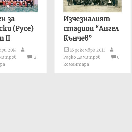
н за
Изчезналият
ски (Русе)
стадион “Ангел
 II
Кънчев”
ари 2014
16 декември 2013
имитров
2
Радко Димитров
0
ра
коментара