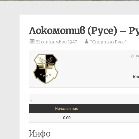
Локомотив (Русе) – Ру
21 септември 1947
"Спортно Русе"
21 с
Кр
.
Начален час
0:00
Инфо