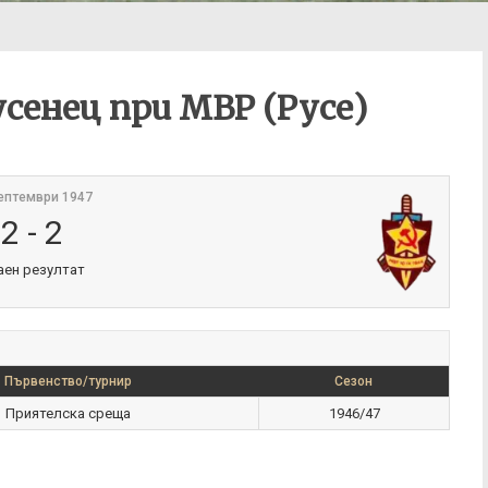
сенец при МВР (Русе)
ептември 1947
2
-
2
аен резултат
Първенство/турнир
Сезон
Приятелска среща
1946/47