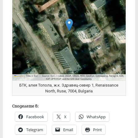
Leaflet
|
Tiles © Esri — Source: Esri, i-cubed, USDA, USGS, AEX, GeoEye, Getmapping, Aerogrid, IGN,
IGP, UPR-EGP, and the GIS User Community
БТК, алея Топола, ж.к. Здравец-север 1, Renaissance
North, Ruse, 7004, Bulgaria
Споделете в:
Facebook
X
WhatsApp
Telegram
Email
Print