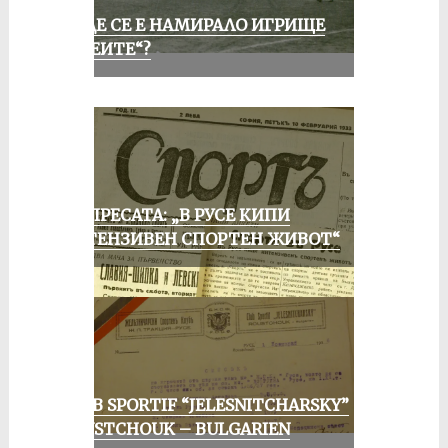
КЪДЕ СЕ Е НАМИРАЛО ИГРИЩЕ
„АЛЕИТЕ“?
ОТ ПРЕСАТА: „В РУСЕ КИПИ
ИНТЕНЗИВЕН СПОРТЕН ЖИВОТ“
CLUB SPORTIF “JELESNITCHARSKY”
ROUSTCHOUK – BULGARIEN