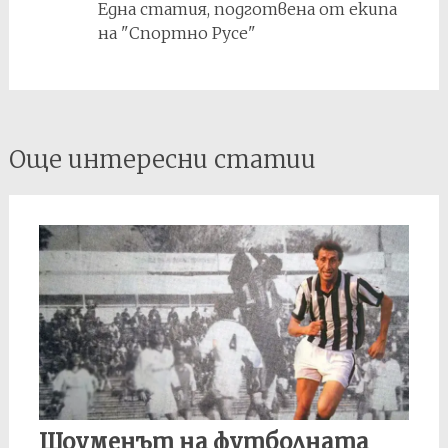
Една статия, подготвена от екипа
на "Спортно Русе"
Post
Още интересни статии
navigation
Шоуменът на футболната