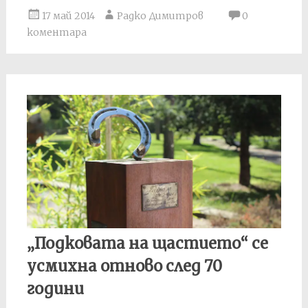
17 май 2014
Радко Димитров
0
коментара
„Подковата на щастието“ се
усмихна отново след 70
години