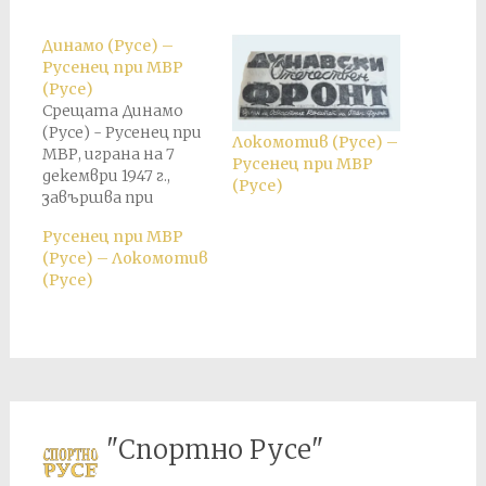
Динамо (Русе) –
Русенец при МВР
(Русе)
Срещата Динамо
(Русе) - Русенец при
Локомотив (Русе) –
МВР, играна на 7
Русенец при МВР
декември 1947 г.,
(Русе)
завършва при
резултат 3:1 в полза
Русенец при МВР
на „Динамо“. По-
(Русе) – Локомотив
късно резултатът
(Русе)
получен на терена е
анулиран и е
присъден служебен
резултат 3:0 в полза
на „Русенец при
МВР“. През
пролетта на 1948 г.
след обединението
"Спортно Русе"
на „Динамо“ и…