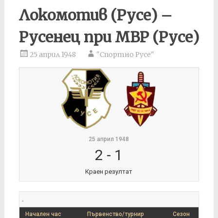
Локомотив (Русе) –
Русенец при МВР (Русе)
25 април 1948
"Спортно Русе"
25 април 1948
2
-
1
Краен резултат
.
Начален час
Първенство/турнир
Сезон