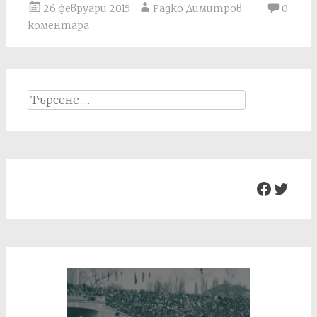
26 февруари 2015
Радко Димитров
0
коментара
Search
for:
Facebo
Twit