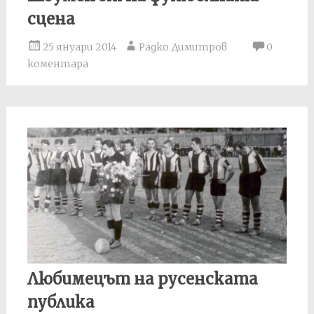
сцена
25 януари 2014
Радко Димитров
0
коментара
Любимецът на русенската
публика