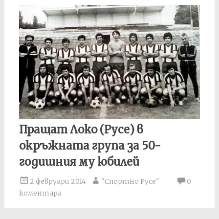
Пращат Локо (Русе) в
окръжната група за 50-
годишния му юбилей
2 февруари 2014
"Спортно Русе"
0
коментара