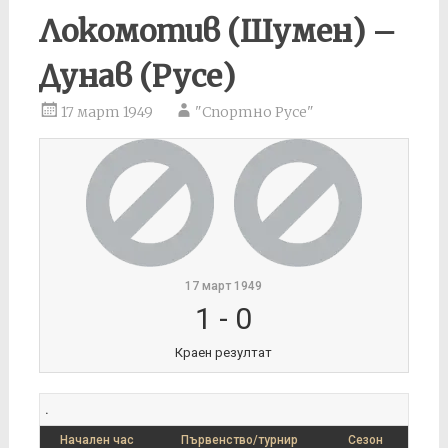
Локомотив (Шумен) –
Дунав (Русе)
17 март 1949
"Спортно Русе"
17 март 1949
1
-
0
Краен резултат
.
Начален час
Първенство/турнир
Сезон