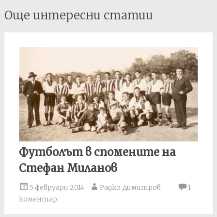
Post
Още интересни статии
navigation
Футболът в спомените на
Стефан Миланов
5 февруари 2014
Радко Димитров
1
коментар