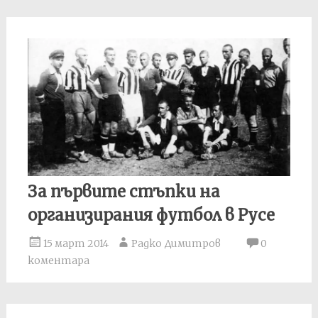
За първите стъпки на
организирания футбол в Русе
15 март 2014
Радко Димитров
0
коментара