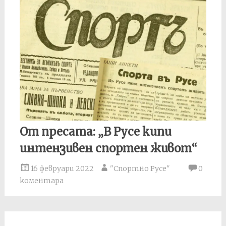
От пресата: „В Русе кипи
интензивен спортен живот“
16 февруари 2022
"Спортно Русе"
0
коментара