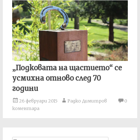
„Подковата на щастието“ се
усмихна отново след 70
години
26 февруари 2015
Радко Димитров
0
коментара