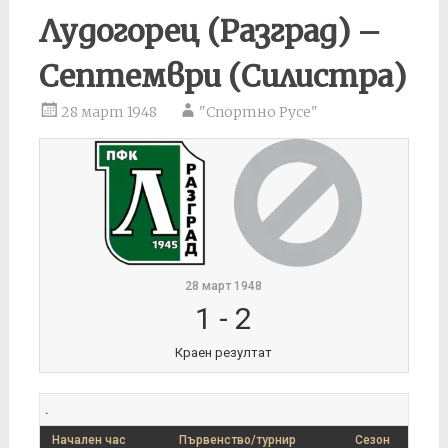
Лудогорец (Разград) –
Септември (Силистра)
28 март 1948
"Спортно Русе"
28 март 1948
1
-
2
Краен резултат
.
Начален час
Първенство/турнир
Сезон