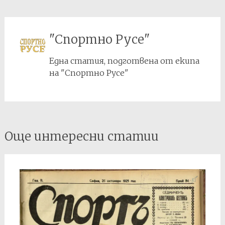
на „Септември“.
"Спортно Русе"
Една статия, подготвена от екипа
на "Спортно Русе"
Post
Още интересни статии
navigation