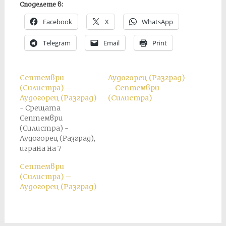
Споделете в:
Facebook
X
WhatsApp
Telegram
Email
Print
Септември
Лудогорец (Разград)
(Силистра) –
– Септември
Лудогорец (Разград)
(Силистра)
- Срещата
Септември
(Силистра) -
Лудогорец (Разград),
играна на 7
декември, завършва
Септември
при резултат 6:3 в
(Силистра) –
полза на
Лудогорец (Разград)
„Септември“. По-
късно за този мач е
присъден служебен
резултат 3:0 в полза