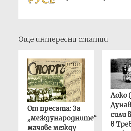
Post
Още интересни статии
navigation
Локо (
Дуна
От пресата: За
сили 
„международните“
в Тре
мачове между