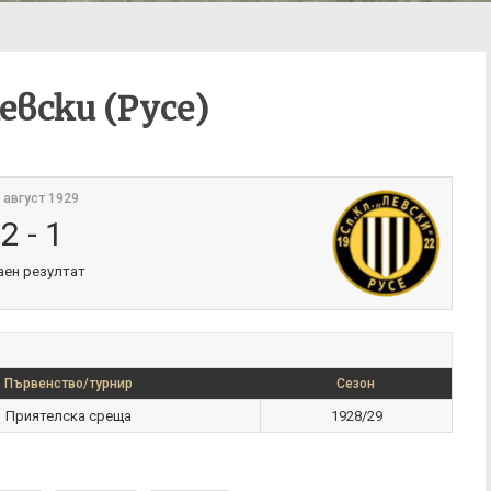
евски (Русе)
 август 1929
2
-
1
аен резултат
Първенство/турнир
Сезон
Приятелска среща
1928/29