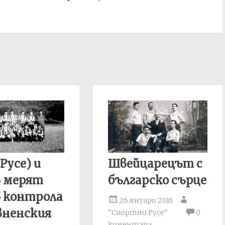
Русе) и
Швейцарецът с
в мерят
българско сърце
в контрола
26 януари 2016
вненския
"Спортно Русе"
0
коментара