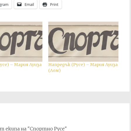
egram
Email
Print
усе) – Мария Луиза
Напредък (Русе) – Мария Луиза
(Лом)
т екипа на "Спортно Русе"