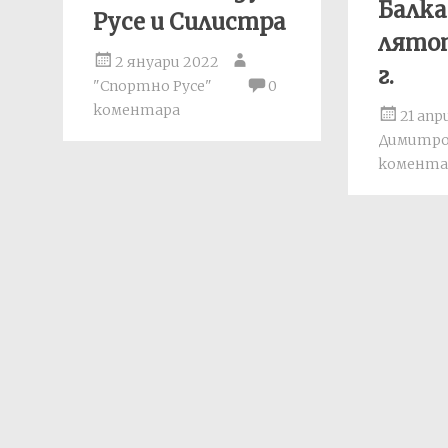
Балка
Русе и Силистра
лятот
2 януари 2022
г.
"Спортно Русе"
0
коментара
21 апр
Димитр
комента