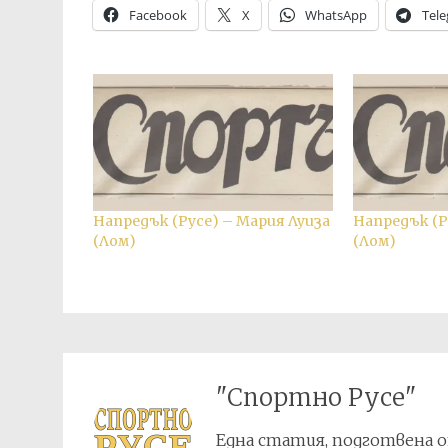
Facebook
X
WhatsApp
Tel
Напредък (Русе) – Мария Луиза
Напредък (Р
(Лом)
(Лом)
"Спортно Русе"
Една статия, подготвена о