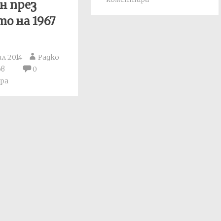
н през
о на 1967
ил 2014
Радко
ов
0
ра