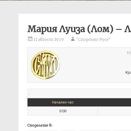
Мария Луиза (Лом) – Л
11 август 1929
"Спортно Русе"
11
Кр
.
Начален час
0:00
Споделете в: