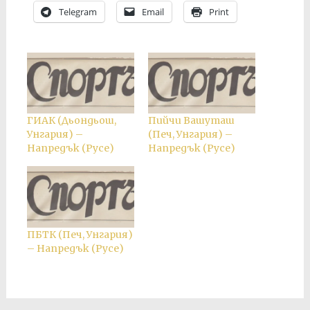
Telegram
Email
Print
ГИАК (Дьондьош,
Пийчи Вашуташ
Унгария) –
(Печ, Унгария) –
Напредък (Русе)
Напредък (Русе)
ПБТК (Печ, Унгария)
– Напредък (Русе)