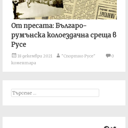
От пресата: Българо-
румънска колоездачна среща в
Русе
18 декември 2021
"Спортно Русе"
0
коментара
Search
for: