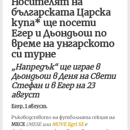
Носителят на
българската Царска
купа* ще посети
Егер и Дьондьош по
време на унгарското
си турне
„Напредък“ ще играе в
Дьондьош в Деня на Свети
Стефан и в Егер на 23
август
Егер, 1 август.
Ръководството на футболната секция на
МЕСЕ
(MESE или
MOVE Egri SE
е