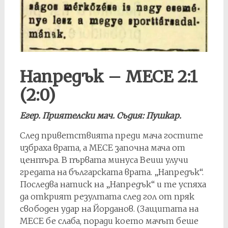
Напредък – МЕСЕ 2:1
(2:0)
Егер. Приятелски мач. Съдия: Пушкар.
След приветствията преди мача гостите
избраха врата, а МЕСЕ започна мача от
центъра. В първата минуса Веиш улучи
гредата на българската врата. „Напредък“.
Последва натиск на „Напредък“ и те успяха
да открият резултата след гол от пряк
свободен удар на Йорданов. (Защитата на
МЕСЕ бе слаба, поради което мачът беше