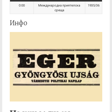
0:00
Международна приятелскa
1935/36
среща
Инфо