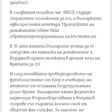
загубен).
В следващия половин час МЕСЕ създаде
страхотни положения за гол, а българките
едва пресичаха центъра. Пропуските на
домакините обаче бяха
обратнопропорционални на късмета им.
В 35-ата минута българите успяха да се
отърсят от натиска на домакините и
Йорданов прати топката в десния ъгъл на
вратата за 2:0.
И след почивката превъзходството на
футболистите от Егер е очевидно, но
атаките им останаха безрезултатни
дълго време. Българите имаха физическо
надмощие в единоборствата и влизаха в
спорове със съдията, когато той им
свиреше фал след фал. За щастие, не