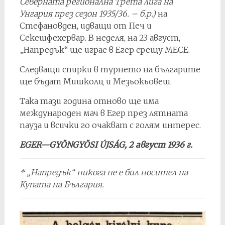
Северната регионална Трета лига на
Унгария през сезон 1935/36. – б.р.)
на
Стефановден, идващи от Печ и
Секешфехервар. В неделя, на 23 август,
„Напредък“ ще играе в Егер срещу МЕСЕ.
Следващи спирки в турнето на българите
ще бъдат Мишколц и Мезьокьовеш.
Така тази година отново ще има
международен мач в Егер през лятната
пауза и всички го очакват с голям интерес.
EGER—GYÖNGYÖSI ÚJSÁG, 2 август 1936 г.
* „Напредък“ никога не е бил носител на
Купата на България.