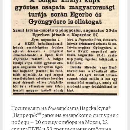
Носителят на българската Царска купа*
„Напредък“” започна унгарското си турне с
победи – 3:0 срещу отбора на Мохач, 3:2
срещу ПБТК и 5:2 срещу силния отбор на