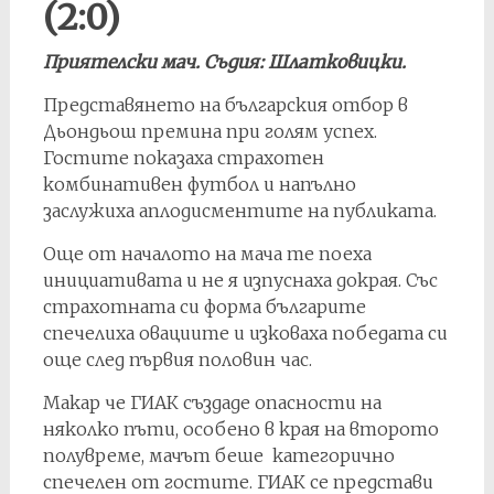
(2:0)
Приятелски мач. Съдия: Шлатковицки.
Представянето на българския отбор в
Дьондьош премина при голям успех.
Гостите показаха страхотен
комбинативен футбол и напълно
заслужиха аплодисментите на публиката.
Още от началото на мача те поеха
инициативата и не я изпуснаха докрая. Със
страхотната си форма българите
спечелиха овациите и изковаха победата си
още след първия половин час.
Макар че ГИАК създаде опасности на
няколко пъти, особено в края на второто
полувреме, мачът беше категорично
спечелен от гостите. ГИАК се представи