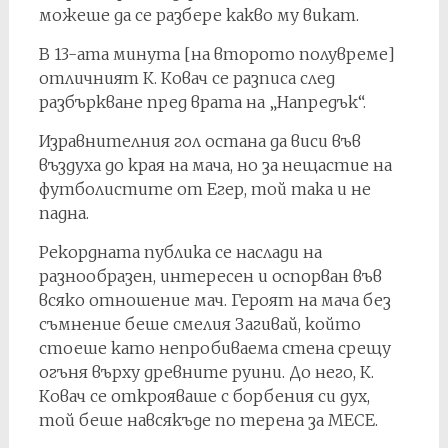
можеше да се разбере какво му викат.
В 13-ата минута [на второто полувреме]
отличният К. Ковач се разписа след
разбъркване пред врата на „Напредък“.
Изравнителния гол остана да виси във
въздуха до края на мача, но за нещастие на
футболистите от Егер, той така и не
падна.
Рекордната публика се наслади на
разнообразен, интересен и оспорван във
всяко отношение мач. Героят на мача без
съмнение беше смелия Загивай, който
стоеше като непробиваема стена срещу
огъня върху древните руини. До него, К.
Ковач се открояваше с борбения си дух,
той беше навсякъде по терена за МЕСЕ.