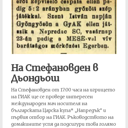
На Стефановден в
Дьондьош
На Стефановден от 17:00 часа на игрището
на ГИАК ще се проведе интересен
международен мач носителя на
българската Царска купа* „Напредък“ и
първия отбор на ГИАК. Ръководството на
домакините успя да подсигури това голямо