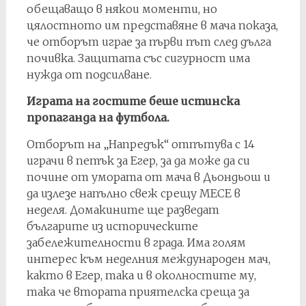
обещаващо в някои моменти, но
цялостното им представяне в мача показа,
че отборът играе за първи път след дълга
почивка. Защитата със сигурност има
нужда от подсилване.
Играта на гостите беше истинска
пропаганда на футбола.
Отборът на „Напредък“ отпътува с 14
играчи в петък за Егер, за да може да си
почине от умората от мача в Дьондьош и
да излезе напълно свеж срещу МЕСЕ в
неделя. Домакините ще разведат
българите из историческите
забележителности в града. Има голям
интерес към неделния международен мач,
както в Егер, така и в околностите му,
така че втората приятелска среща за