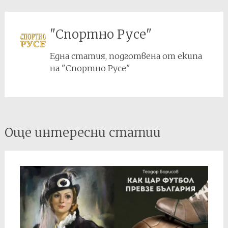
"Спортно Русе"
Една статия, подготвена от екипа
на "Спортно Русе"
Post
Още интересни статии
navigation