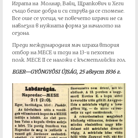
Играта на Молнар, Вайц, Щрапкович и Хеги
също беше добра и си струва да се спомене.
Все оше се усеща, че повечето играчи не са
навлезли в нужната форма за началото на
сезона.
Преди международния мач играха втория
отбор на МЕСЕ и този на 13-и пехотен
полк. МЕСЕ II се наложи с късметлийски гол.
EGER—GYÖNGYÖSI ÚJSÁG, 25 август 1936 г.