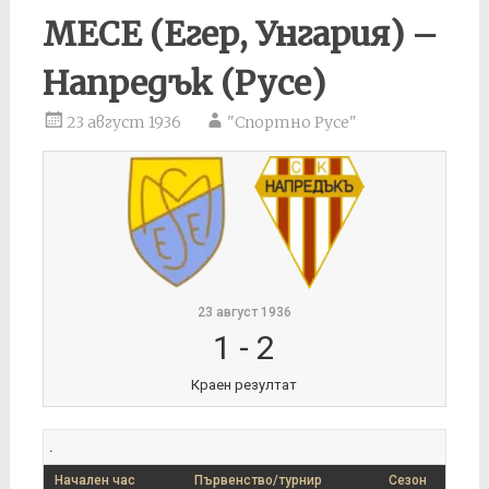
МЕСЕ (Егер, Унгария) –
Напредък (Русе)
23 август 1936
"Спортно Русе"
23 август 1936
1
-
2
Краен резултат
.
Начален час
Първенство/турнир
Сезон