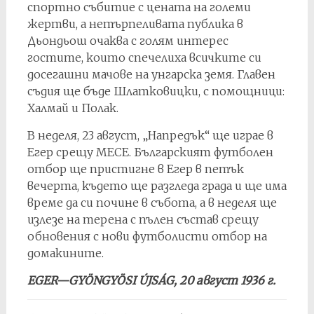
спортно събитие с цената на големи
жертви, а нетърпеливата публика в
Дьондьош очаква с голям интерес
гостите, които спечелиха всичките си
досегашни мачове на унгарска земя. Главен
съдия ще бъде Шлатковицки, с помощници:
Халмай и Полак.
В неделя, 23 август, „Напредък“ ще играе в
Егер срещу МЕСЕ. Българският футболен
отбор ще пристигне в Егер в петък
вечерта, където ще разгледа града и ще има
време да си почине в събота, а в неделя ще
излезе на терена с пълен състав срещу
обновения с нови футболисти отбор на
домакините.
EGER—GYÖNGYÖSI ÚJSÁG, 20 август 1936 г.