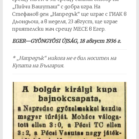
„Пийчи Вашуташ“ с добра игра. На
Стефанов ден „Напредък“ ще играе с ГИАК в
Дьондьош, а в неделя, 23 август, ще играе
приятелски мач срещу МЕСЕ в Егер.
EGER—GYÖNGYÖSI ÚJSÁG, 18 август 1936 г.
* „Напредък“ никога не е бил носител на
Купата на България.