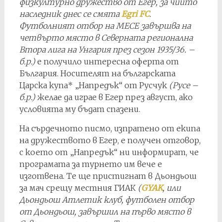
физкултурно дружество от Егер, за чийто
наследник днес се смята
Egri FC
.
Футболният отбор на МЕСЕ завършва на
четвърто място в Северната регионална
Втора лига на Унгария през сезон 1935/36. –
б.р.)
е получило интересна оферта от
България. Носителят на българската
Царска купа* „Напредък“ от Русчук
(Русе –
б.р.)
желае да играе в Егер през август, ако
условията му бъдат спазени.
На сърдечното писмо, изпратено от екипа
на дружеството в Егер, е получен отговор,
с което от „Напредък“ ни информират, че
програмата за турнето им вече е
изготвена. Те ще пристигнат в Дьондьош
за мач срещу местния ГИАК
(
GYAK
, или
Дьондьош Атлетик клуб, футболен отбор
от Дьондьош, завършил на първо място в