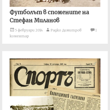
Футболът в спомените на
Стефан Миланов
5 февруари 2014
Радко Димитров
1
коментар