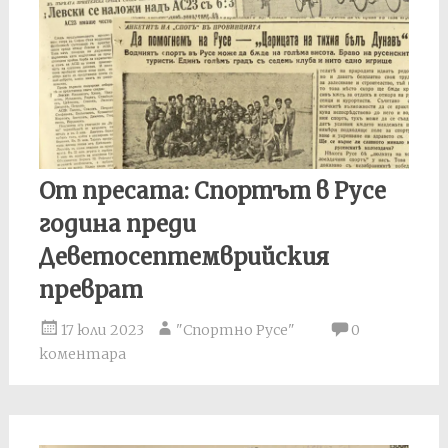
От пресата: Спортът в Русе
година преди
Деветосептемврийския
преврат
17 юли 2023
"Спортно Русе"
0
коментара