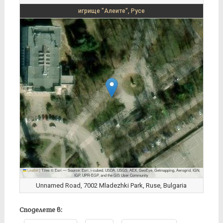
игрище "Алеите", Русе
Leaflet
|
Tiles © Esri — Source: Esri, i-cubed, USDA, USGS, AEX, GeoEye, Getmapping, Aerogrid, IGN,
IGP, UPR-EGP, and the GIS User Community
Unnamed Road, 7002 Mladezhki Park, Ruse, Bulgaria
Споделете в: