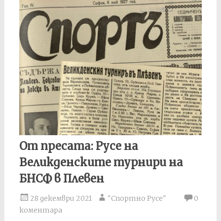
От пресата: Русе на
Великденските турнири на
БНСФ в Плевен
28 декември 2021
"Спортно Русе"
0
коментара