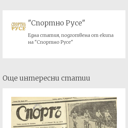
"Спортно Русе"
Една статия, подготвена от екипа
на "Спортно Русе"
Post
Още интересни статии
navigation