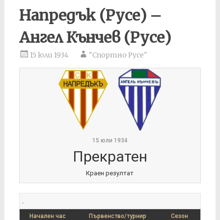
Напредък (Русе) –
Ангел Кънчев (Русе)
15 юли 1934
"Спортно Русе"
15 юли 1934
Прекратен
Краен резултат
.
Начален час
Първенство/турнир
Сезон