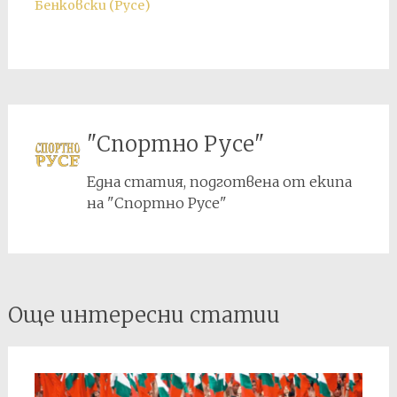
Бенковски (Русе)
"Спортно Русе"
Една статия, подготвена от екипа
на "Спортно Русе"
Post
Още интересни статии
navigation