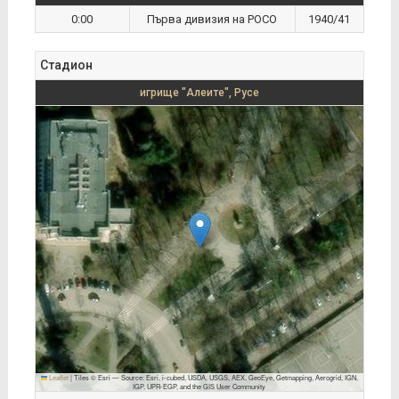
0:00
Първа дивизия на РОСО
1940/41
Стадион
игрище "Алеите", Русе
Leaflet
|
Tiles © Esri — Source: Esri, i-cubed, USDA, USGS, AEX, GeoEye, Getmapping, Aerogrid, IGN,
IGP, UPR-EGP, and the GIS User Community