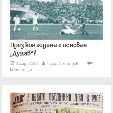
През коя година е основан
„Дунав“?
11 март 2014
Радко Димитров
0
коментара