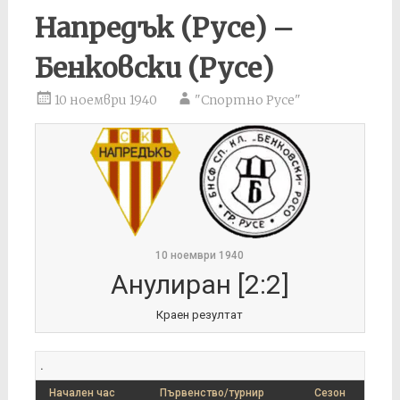
Напредък (Русе) –
Бенковски (Русе)
10 ноември 1940
"Спортно Русе"
10 ноември 1940
Анулиран [2:2]
Краен резултат
.
Начален час
Първенство/турнир
Сезон