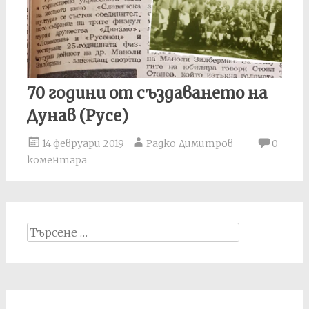
70 години от създаването на
Дунав (Русе)
14 февруари 2019
Радко Димитров
0
коментара
Search
for: