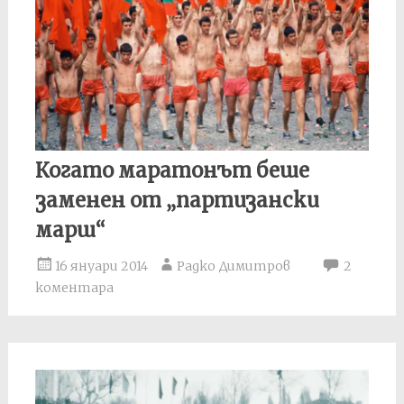
Когато маратонът беше
заменен от „партизански
марш“
16 януари 2014
Радко Димитров
2
коментара