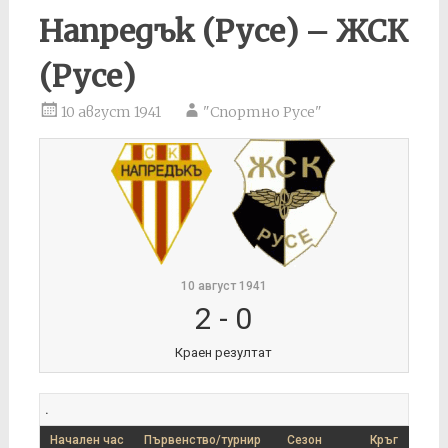
Напредък (Русе) – ЖСК
(Русе)
10 август 1941
"Спортно Русе"
10 август 1941
2
-
0
Краен резултат
.
Начален час
Първенство/турнир
Сезон
Кръг