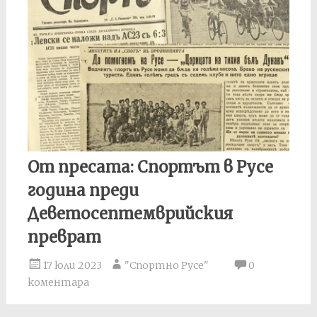
От пресата: Спортът в Русе
година преди
Деветосептемврийския
преврат
17 юли 2023
"Спортно Русе"
0
коментара