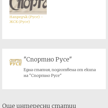
присъден служебен
резултат 3:0 в полза
на Напредък.
Напредък (Русе) –
ЖСК (Русе)
"Спортно Русе"
Една статия, подготвена от екипа
на "Спортно Русе"
Post
Още интересни статии