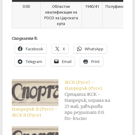
0:00
Областни
1940/41
Полуфинал
квалификации на
РОСО за Царската
купа
Споделете в:
Facebook
X
WhatsApp
Telegram
Email
Print
ЖСК (Русе) –
Напредък (Русе)
Срещата ЖСК -
Напредък, играна на
25 май, завършва
Напредък II (Русе) –
при резултат 0:0.
ЖСК II (Русе)
По-късно
резултатът е
анулиран и е