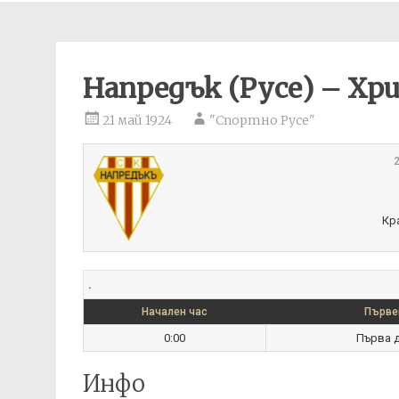
Напредък (Русе) – Хр
21 май 1924
"Спортно Русе"
2
Кр
.
Начален час
Първе
0:00
Първа д
Инфо