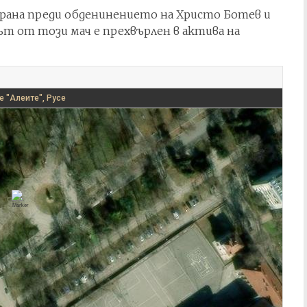
играна преди обденинението на Христо Ботев и
тът от този мач е прехвърлен в актива на
е "Алеите", Русе