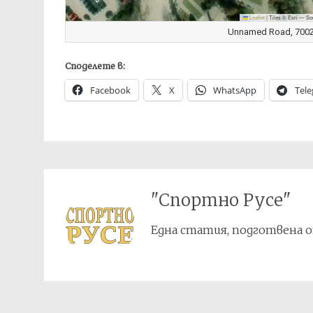
Leaflet
|
Tiles © Esri — So
Unnamed Road, 7002 
Споделете в:
Facebook
X
WhatsApp
Tel
"Спортно Русе"
Една статия, подготвена о