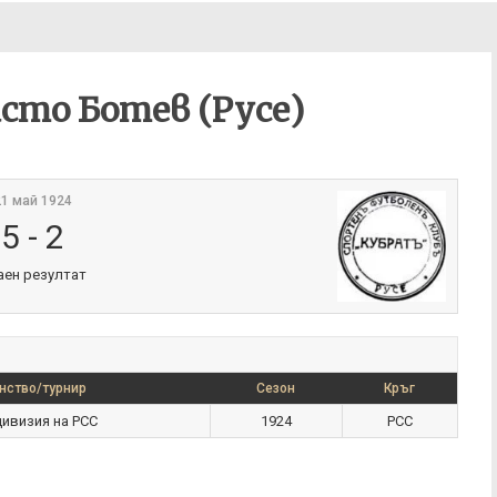
исто Ботев (Русе)
1 май 1924
5
-
2
аен резултат
нство/турнир
Сезон
Кръг
ивизия на РСС
1924
РСС