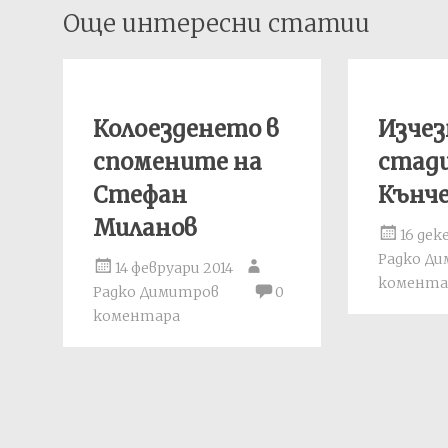
Post
Още интересни статии
navigation
Колоезденето в
Изче
спомените на
стади
Стефан
Кънче
Миланов
16 дек
Радко Д
14 февруари 2014
комента
Радко Димитров
0
коментара