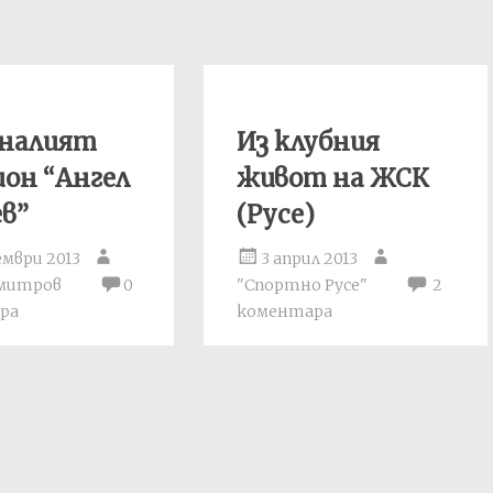
зналият
Из клубния
он “Ангел
живот на ЖСК
в”
(Русе)
ември 2013
3 април 2013
имитров
0
"Спортно Русе"
2
ра
коментара