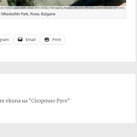
urce: Esri, i-cubed, USDA, USGS, AEX, GeoEye, Getmapping, Aerogrid, IGN, IGP, UPR-EGP, and the GIS User Community
Mladezhki Park, Ruse, Bulgaria
egram
Email
Print
т екипа на "Спортно Русе"