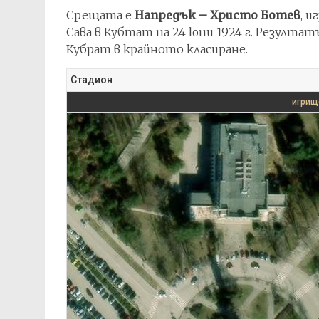
Срещата е
Напредък – Христо Ботев
, 
Сава в Кубтат на 24 юни 1924 г. Резулта
Кубрат в крайното класиране.
Стадион
игрищ