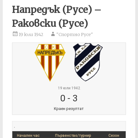
Напредък (Русе) –
Раковски (Русе)
19 юли 1942
"Спортно Русе"
19 юли 1942
0
-
3
Краен резултат
.
Начален час
Първенство/турнир
Сезон