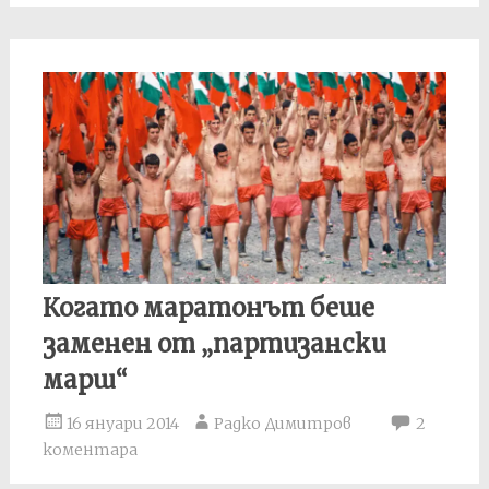
Когато маратонът беше
заменен от „партизански
марш“
16 януари 2014
Радко Димитров
2
коментара