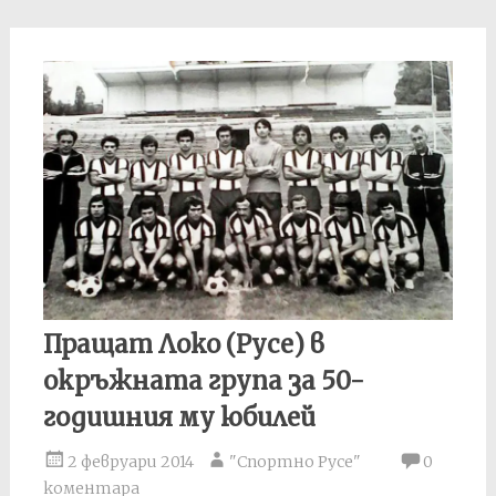
Пращат Локо (Русе) в
окръжната група за 50-
годишния му юбилей
2 февруари 2014
"Спортно Русе"
0
коментара