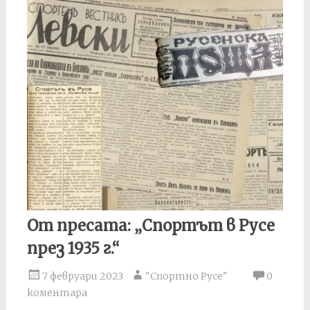
От пресата: „Спортът в Русе
през 1935 г.“
7 февруари 2023
"Спортно Русе"
0
коментара