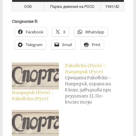
0:00
Първа дивизия на РОСО
1941/42
Споделете в:
Facebook
X
WhatsApp
Telegram
Email
Print
Раковски (Русе) –
Напредък (Русе)
Срещата Раковски -
Напредък, играна на
8 юни, завършва при
Напредък (Русе) –
резултат 1:1. По-
Раковски (Русе)
късно този
резултат е
анулиран и е
присъден служебен
резултат 3:0 в полза
на Напредък.