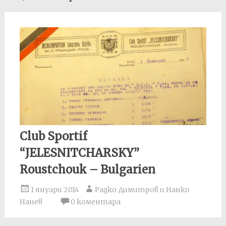
navigation
Club Sportif
“JELESNITCHARSKY”
Roustchouk – Bulgarien
1 януари 2014
Радко Димитров и Нанко
Нанев
0 коментара