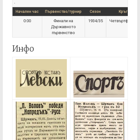
.
Начален час
Първенство/турнир
Сезон
Кръг
0:00
Финали на
1934/35
Четвъртфинал
Държавното
първенство
Инфо