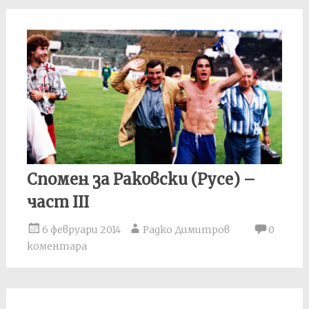
Спомен за Раковски (Русе) –
част III
6 февруари 2014
Радко Димитров
0
коментара