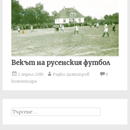
Векът на русенския футбол
2 април 2019
Радко Димитров
0
коментара
Search
for: