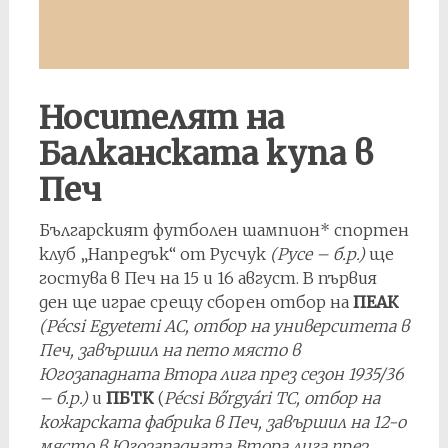
Носителят на
Балканската купа в
Печ
Българският футболен шампион* спортен
клуб „Напредък“ от Русчук
(Русе – б.р.)
ще
гостува в Печ на 15 и 16 август. В първия
ден ще играе срещу сборен отбор на
ПЕАК
(Pécsi Egyetemi AC, отбор на университета в
Печ, завършил на пето място в
Югозападната Втора лига през сезон 1935/36
– б.р.)
и
ПБТК
(
Pécsi Bőrgyári TC, отбор на
кожарската фабрика в Печ, завършил на 12-о
място в Югозападната Втора лига през