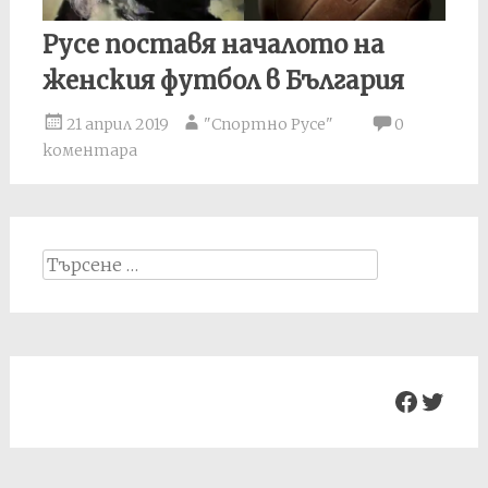
Русе поставя началото на
женския футбол в България
21 април 2019
"Спортно Русе"
0
коментара
Search
for:
Facebo
Twit