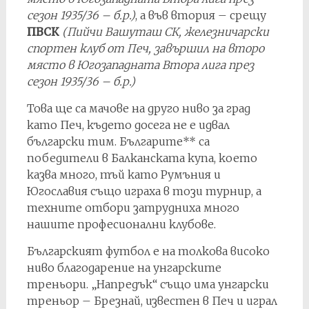
сезон 1935/36 – б.р.)
, а във втория – срещу
ПВСК
(Пийчи Вашуташ СК, железничарски
спортен клуб от Печ, завършил на второ
място в Югозападната Втора лига през
сезон 1935/36 – б.р.)
Това ще са мачове на друго ниво за град
като Печ, където досега не е идвал
български тим. Българите** са
победители в Балканската купа, което
казва много, тъй като Румъния и
Югославия също играха в този турнир, а
техните отбори затрудниха много
нашите професионални клубове.
Българският футбол е на толкова високо
ниво благодарение на унгарските
треньори. „Напредък“ също има унгарски
треньор – Брезнай, известен в Печ и играл