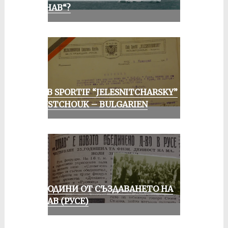
„ДУНАВ“?
CLUB SPORTIF “JELESNITCHARSKY”
ROUSTCHOUK – BULGARIEN
70 ГОДИНИ ОТ СЪЗДАВАНЕТО НА
ДУНАВ (РУСЕ)