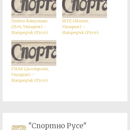
Пийчи Вашуташ
МТЕ (Мохач,
(Печ, Унгария) –
Унгария) –
Напредък (Русе)
Напредък (Русе)
ГИАК (Дьондьош,
Унгария) –
Напредък (Русе)
"Спортно Русе"