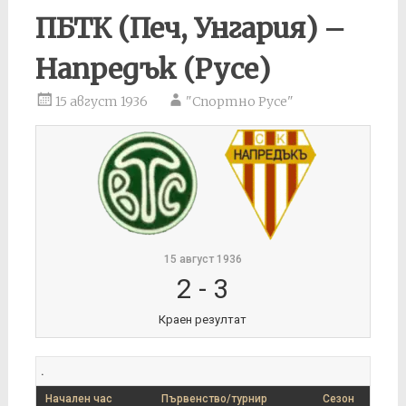
ПБТК (Печ, Унгария) –
Напредък (Русе)
15 август 1936
"Спортно Русе"
15 август 1936
2
-
3
Краен резултат
.
Начален час
Първенство/турнир
Сезон