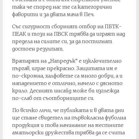
така че според нас те са категорични
фаворити и за двата мача в Печ.
Със сигурност сборният отбор на ПБТК-
ПЕАК и този на ПВСК трябва да играят над
предела на силите си, за да постигнат
достоен резултат.
Вратарят на „Напредък“ е изключително
пъргав, играе прекрасно. Защитата им е
по-скромна, халфовете са много добри, а и
нападението е отлично, начело с дясното
крило. Десният инсайд може би изглежда
по-слаб от съотборниците си.
По всичко личи, че публиката и в двата дни
ще стане свидетел на първокласна фуболна
продукция и това начинание на местните
аматьорски дружества трябва да се счита