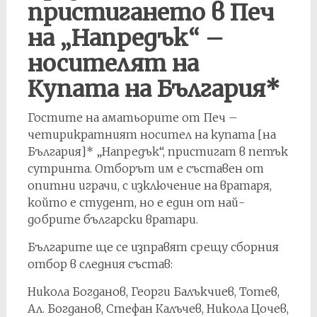
пристигането в Печ
на „Напредък“ –
носителят на
Купата на България*
Гостите на аматьорите от Печ –
четирикратният носител на купата [на
България]* „Напредък“, пристигат в петък
сутринта. Отборът им е съставен от
опитни играчи, с изключение на вратаря,
който е студент, но е един от най-
добрите български вратари.
Българите ще се изправят срещу сборния
отбор в следния състав:
Никола Богданов, Георги Балъкчиев, Тотев,
Ал. Богданов, Стефан Калъчев, Никола Цочев,