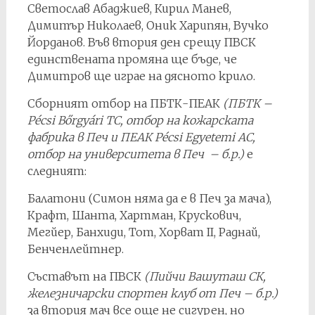
Светослав Абаджиев, Кирил Манев,
Димитър Николаев, Оник Харипян, Вучко
Йорданов. Във втория ден срещу ПВСК
единствената промяна ще бъде, че
Димитров ще играе на дясното крило.
Сборният отбор на ПБТК-ПЕАК
(ПБТК –
Pécsi Bőrgyári TC, отбор на кожарската
фабрика в Печ и ПЕАК Pécsi Egyetemi AC,
отбор на университета в Печ – б.р.)
е
следният:
Балатони (Симон няма да е в Печ за мача),
Крафт, Шанта, Хартман, Крускович,
Мегйер, Банхиди, Тот, Хорват II, Раднай,
Бенченлейтнер.
Съставът на ПВСК
(Пийчи Вашуташ СК,
железничарски спортен клуб от Печ – б.р.)
за втория мач все още не сигурен, но