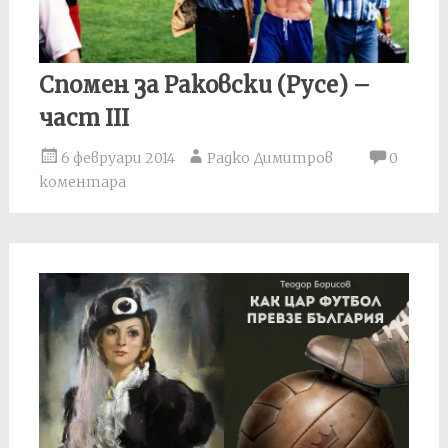
Спомен за Раковски (Русе) –
част III
6 февруари 2014
Радко Димитров
0
коментара