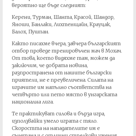
вероятно ще бъде следният:
Керени, Турман, Шанта, Красой, Шандор,
Яноши, Банлаки, Лихтенщайн, Крауцак,
Балох, Пушпан.
Както писахме вчера, завчера българският
отбор проведе тренировъчен мач в Мохач.
От това, което видяхме там, можем да
заключим, че добрата новина,
разпространена от нашите български
приятели, не е преувеличена. Силата на
играчите им напълно съответства на
четвърто или пето място в унгарската
национална лига.
Те практикуват силова и бърза игра,
използвайки умело играта с тяло.
Скоростта на нападателите им е
съчетана и с отлични стрелкови умения,