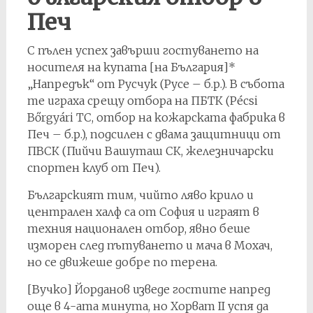
Печ
С пълен успех завърши гостуването на
носителя на купата [на България]*
„Напредък“ от Русчук (Русе – б.р.). В събота
те играха срещу отбора на ПБТК (Pécsi
Bőrgyári TC, отбор на кожарската фабрика в
Печ – б.р.), подсилен с двама защитници от
ПВСК (Пийчи Вашуташ СК, железничарски
спортен клуб от Печ).
Българският тим, чийто ляво крило и
централен халф са от София и играят в
техния национален отбор, явно беше
изморен след пътуването и мача в Мохач,
но се движеше добре по терена.
[Вучко] Йорданов изведе гостите напред
още в 4-ата минута, но Хорват II успя да