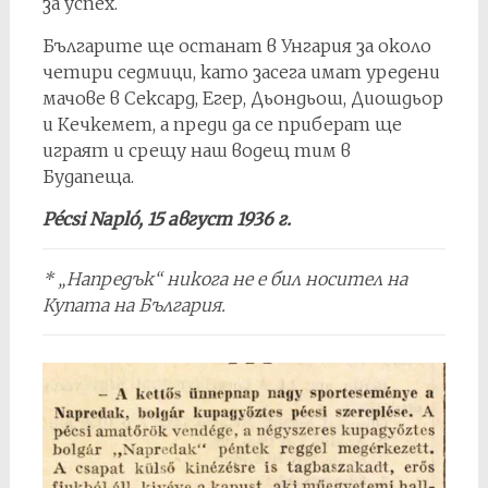
за успех.
Българите ще останат в Унгария за около
четири седмици, като засега имат уредени
мачове в Сексард, Егер, Дьондьош, Диошдьор
и Кечкемет, а преди да се приберат ще
играят и срещу наш водещ тим в
Будапеща.
Pécsi Napló, 15 август 1936 г.
* „Напредък“ никога не е бил носител на
Купата на България.