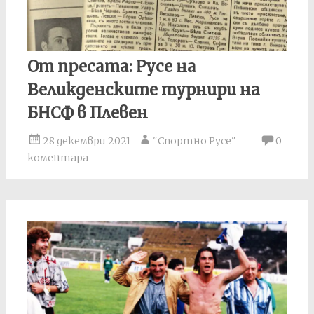
От пресата: Русе на
Великденските турнири на
БНСФ в Плевен
28 декември 2021
"Спортно Русе"
0
коментара