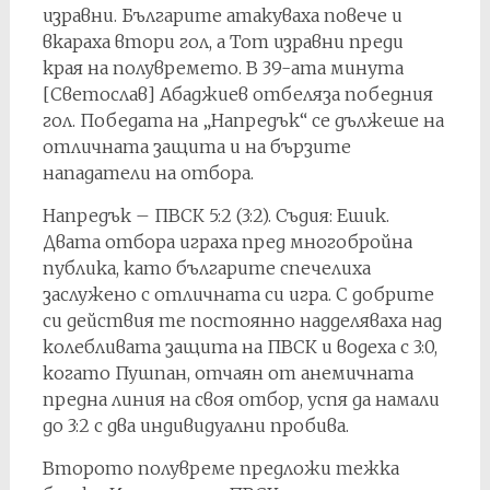
изравни. Българите атакуваха повече и
вкараха втори гол, а Тот изравни преди
края на полувремето. В 39-ата минута
[Светослав] Абаджиев отбеляза победния
гол. Победата на „Напредък“ се дължеше на
отличната защита и на бързите
нападатели на отбора.
Напредък – ПВСК 5:2 (3:2). Съдия: Ешик.
Двата отбора играха пред многобройна
публика, като българите спечелиха
заслужено с отличната си игра. С добрите
си действия те постоянно надделяваха над
колебливата защита на ПВСК и водеха с 3:0,
когато Пушпан, отчаян от анемичната
предна линия на своя отбор, успя да намали
до 3:2 с два индивидуални пробива.
Второто полувреме предложи тежка