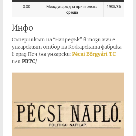
0:00
Международна приятелскa
1935/36
среща
Инфо
Съперникът на “Напредък” в този мач е
унгарският отбор на Кожарската фабрика
в град Печ /на унгарски:
Pécsi Bőrgyári TC
или
PBTC
/.