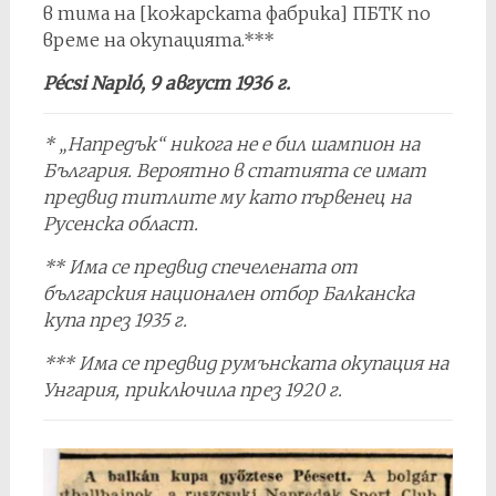
в тима на [кожарската фабрика] ПБТК по
време на окупацията.***
Pécsi Napló, 9 aвгуст 1936 г.
* „Напредък“ никога не е бил шампион на
България. Вероятно в статията се имат
предвид титлите му като първенец на
Русенска област.
** Има се предвид спечелената от
българския национален отбор Балканска
купа през 1935 г.
*** Има се предвид румънската окупация на
Унгария, приключила през 1920 г.