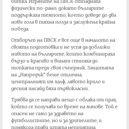
битка. Играчите на ПВСК отпаднаха
физически по-рано, докато българите
поддържаха темпото, което доведе до два
нови гола в тяхна полза и заслужена крайна
победа.
Отборът на ПВСК е все още в началото на
своята подготовка и не успя да доближи
нивото на българите, които комбинираха
бързо и красиво и винаги стигаха до
топката преди своя съперник. Защитата
на „Напредък“ беше отлична,
централният им халф, лявото крило и
десния инсайд бяха първокласни.
Трябва да се направи нещо с облака от прах,
който се получава по време на мачове. Той е
опасен не само за здравето на
футболистите, но и за зрителите, и
понякога прави играта неприятна.