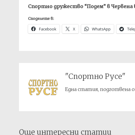
Спортно дружество “Подем” в Червена вод
Споделете в:
Facebook
X
WhatsApp
Tel
"Спортно Русе"
Една статия, подготвена о
Post
Още интересни статии