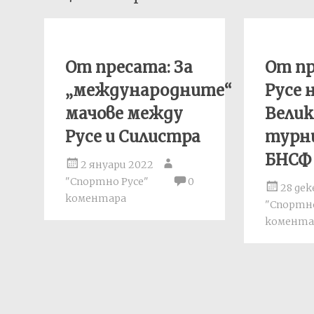
navigation
От пресата: За
От пр
„международните“
Русе 
мачове между
Вели
Русе и Силистра
турн
БНСФ 
2 януари 2022
"Спортно Русе"
0
28 дек
коментара
"Спортно
комента