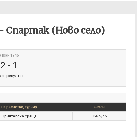
– Спартак (Ново село)
9 юни 1946
2
-
1
аен резултат
Първенство/турнир
Сезон
Приятелска среща
1945/46