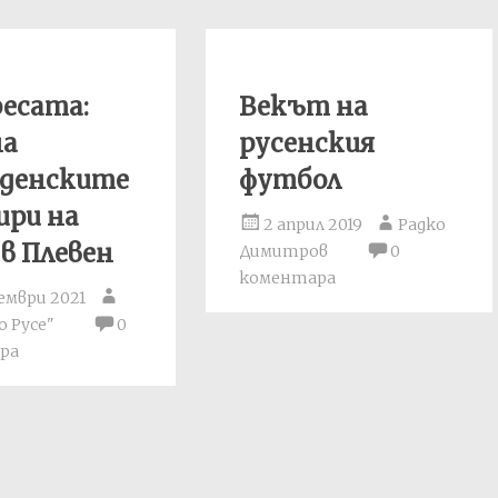
есата:
Векът на
на
русенския
кденските
футбол
ири на
2 април 2019
Радко
в Плевен
Димитров
0
коментара
ември 2021
 Русе"
0
ра