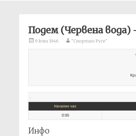
Подем (Червена вода) 
9 юни 1946
"Спортно Русе"
Кр
.
Начален час
0:00
Инфо