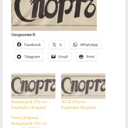
Споделете в:
Facebook
X
WhatsApp
Telegram
Email
Print
Напредък (Русе) –
ЖСК (Русе) –
Радецки (Варна)
Радецки (Варна)
Тича (Варна) –
Напредък (Русе)