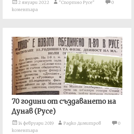
2 януари 2022
"Спортно Русе"
0
коментара
70 години от създаването на
Дунав (Русе)
14 февруари 2019
Радко Димитров
0
коментара