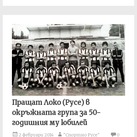
Пращат Локо (Русе) в
окръжната група за 50-
годишния му юбилей
2 февруари 2014
"Спортно Русе"
0