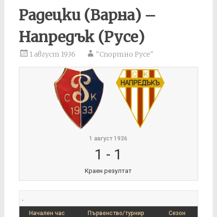
Радецки (Варна) –
Напредък (Русе)
1 август 1936
"Спортно Русе"
1 август 1936
1
-
1
Краен резултат
.
Начален час
Първенство/турнир
Сезон