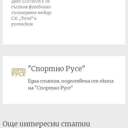
Днес 12.07.1926 г. се
състоя футболно
състезание между
С.К. „Тича“ и
русенския
„Напредък“ при
резултат 6-1 за
„Тича“. Реферира
Григоров от София.
Източник:
Протоколна книга
на "Тича" (Варна)
"Спортно Русе"
Една статия, подготвена от екипа
на "Спортно Русе"
Post
Още интересни статии