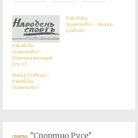
Раковски
(Каменово) – Вихър
(Завет)
Раковски
(Каменово) –
Народна милиция
(Русе)
Вихър (Завет) –
Раковски
(Каменово)
"Спортно Русе"