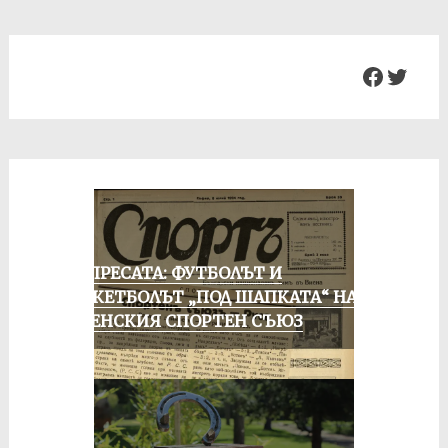
Facebo
Twit
ОТ ПРЕСАТА: ФУТБОЛЪТ И
БАСКЕТБОЛЪТ „ПОД ШАПКАТА“ НА
РУСЕНСКИЯ СПОРТЕН СЪЮЗ