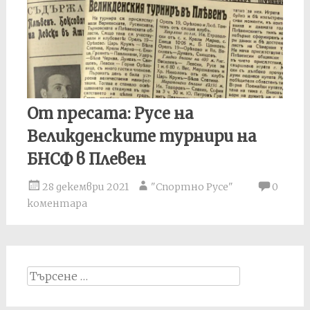
От пресата: Русе на
Великденските турнири на
БНСФ в Плевен
28 декември 2021
"Спортно Русе"
0
коментара
Search
for: