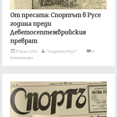
От пресата: Спортът в Русе
година преди
Деветосептемврийския
преврат
17 юли 2023
"Спортно Русе"
0
коментара