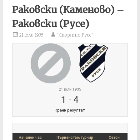
Раковски (Каменово) –
Раковски (Русе)
21 юли 1935
"Спортно Русе"
21 юли 1935
1
-
4
Краен резултат
.
Начален час
Първенство/турнир
Сезон