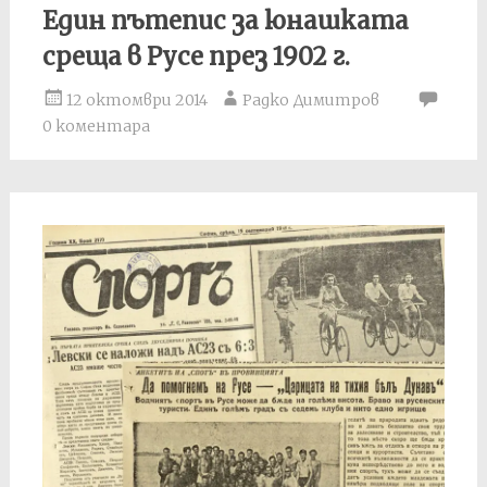
Един пътепис за юнашката
среща в Русе през 1902 г.
12 октомври 2014
Радко Димитров
0 коментара