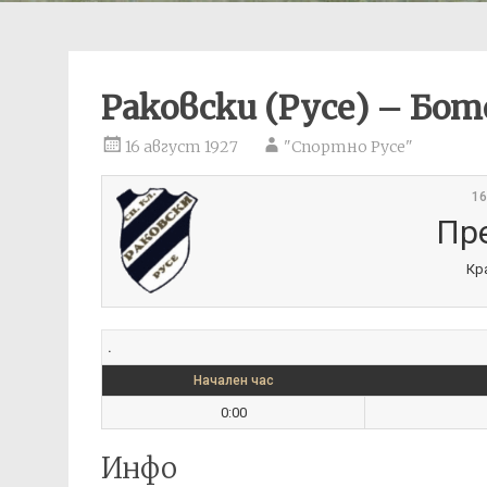
Раковски (Русе) – Бо
16 август 1927
"Спортно Русе"
16
Пр
Кр
.
Начален час
0:00
Инфо