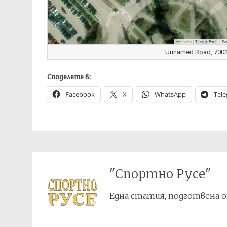
Leaflet
|
Tiles © Esri — So
Unnamed Road, 7002 
Споделете в:
Facebook
X
WhatsApp
Tel
"Спортно Русе"
Една статия, подготвена о