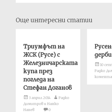
Post
Още интересни статии
navigation
Триумфът на
Русе
ЖСК (Русе) с
дерби
Железничарската
10 сеп
купа през
Радко Д
комента
погледа на
Стефан Доганов
3 април 2014
Радко
Димитров и Нанко
Нанев
0