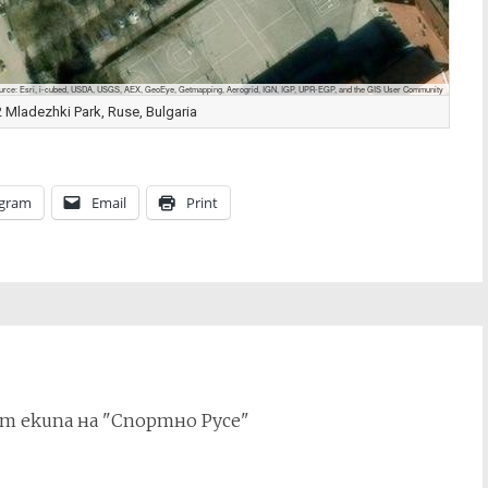
urce: Esri, i-cubed, USDA, USGS, AEX, GeoEye, Getmapping, Aerogrid, IGN, IGP, UPR-EGP, and the GIS User Community
Mladezhki Park, Ruse, Bulgaria
egram
Email
Print
т екипа на "Спортно Русе"