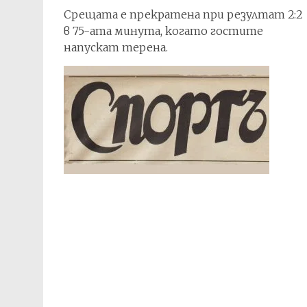
Срещата е прекратена при резултат 2:2
в 75-ата минута, когато гостите
напускат терена.