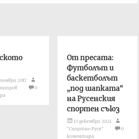
нското
От пресата:
Футболът и
баскетболът
тември 2017
„под шапката“
имитров
0
ра
на Русенския
спортен съюз
13 декември 2021
"Спортно Русе"
0
коментара