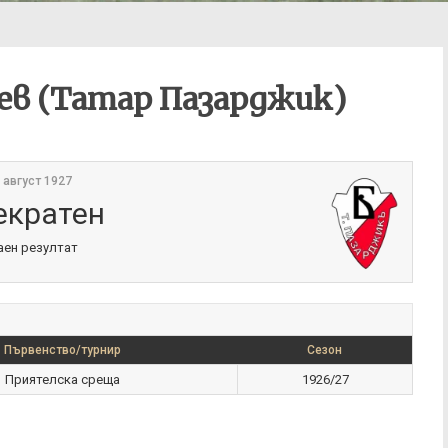
тев (Татар Пазарджик)
 август 1927
екратен
аен резултат
Първенство/турнир
Сезон
Приятелска среща
1926/27