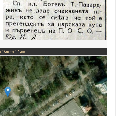
е "Алеите", Русе