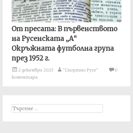
От пресата: В първенството
на Русенската „А“
Окръжната футболна група
през 1952 г.
2 декември 2025
"Спортно Русе"
0
коментара
Search
for: