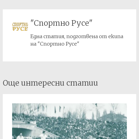
"Спортно Русе"
Една статия, подготвена от екипа
на "Спортно Русе"
Post
Още интересни статии
navigation