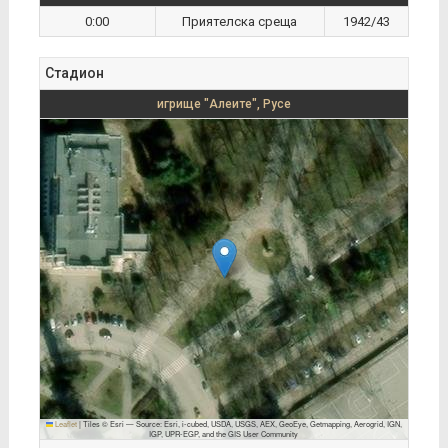
0:00
Приятелска среща
1942/43
Стадион
игрище "Алеите", Русе
Leaflet
|
Tiles © Esri — Source: Esri, i-cubed, USDA, USGS, AEX, GeoEye, Getmapping, Aerogrid, IGN,
IGP, UPR-EGP, and the GIS User Community