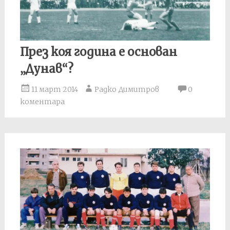
През коя година е основан
„Дунав“?
11 март 2014
Радко Димитров
0
коментара