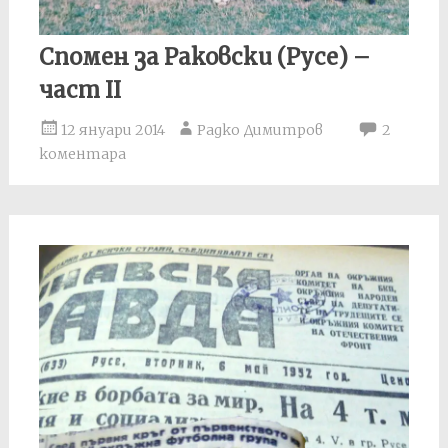
Спомен за Раковски (Русе) –
част II
12 януари 2014
Радко Димитров
2
коментара