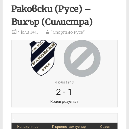
Раковски (Русе) –
Вихър (Силистра)
4 юли 1943
"Спортно Русе"
4 юли 1943
2
-
1
Краен резултат
.
Начален час
Първенство/турнир
Сезон