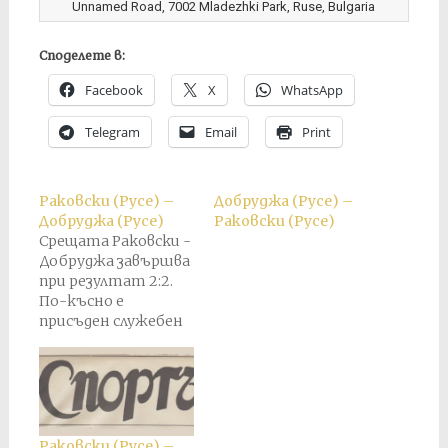
Unnamed Road, 7002 Mladezhki Park, Ruse, Bulgaria
Споделете в:
Facebook
X
WhatsApp
Telegram
Email
Print
Раковски (Русе) –
Добруджа (Русе) –
Добруджа (Русе)
Раковски (Русе)
Срещата Раковски -
Добруджа завършва
при резултат 2:2.
По-късно е
присъден служебен
резултат 3:0 в полза
на Раковски.
Раковски (Русе) –