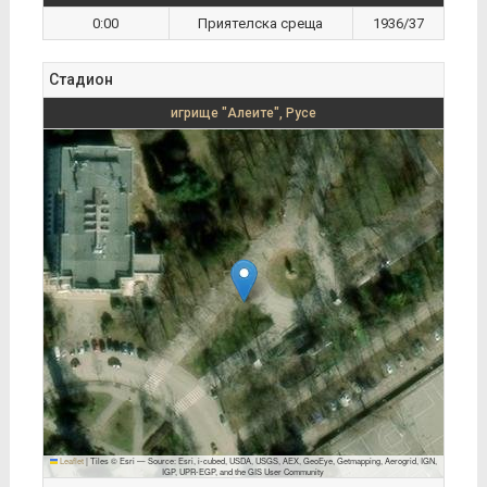
0:00
Приятелска среща
1936/37
Стадион
игрище "Алеите", Русе
Leaflet
|
Tiles © Esri — Source: Esri, i-cubed, USDA, USGS, AEX, GeoEye, Getmapping, Aerogrid, IGN,
IGP, UPR-EGP, and the GIS User Community