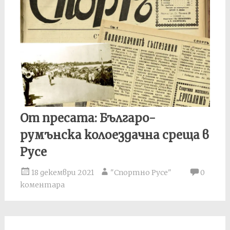
От пресата: Българо-
румънска колоездачна среща в
Русе
18 декември 2021
"Спортно Русе"
0
коментара