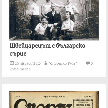
Швейцарецът с българско
сърце
26 януари 2016
"Спортно Русе"
0
коментара