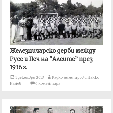
Железничарско дерби между
Русе и Печ на “Алеите” през
1936 г.
1 декември 2013
Радко Димитров и Нанко
Нанев
0 коментара