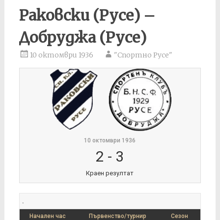
Раковски (Русе) –
Добруджа (Русе)
10 октомври 1936
"Спортно Русе"
10 октомври 1936
2
-
3
Краен резултат
.
Начален час
Първенство/турнир
Сезон