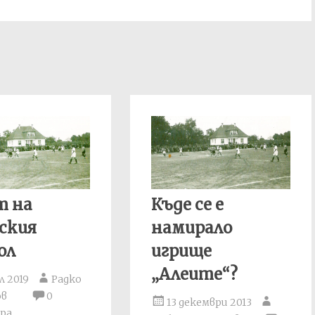
т на
Къде се е
ския
намирало
ол
игрище
„Алеите“?
л 2019
Радко
ов
0
13 декември 2013
ра