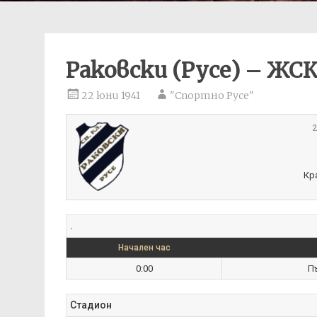
Раковски (Русе) – ЖСК
22 юни 1941
"Спортно Русе"
2
Кр
.
Начален час
0:00
П
Стадион