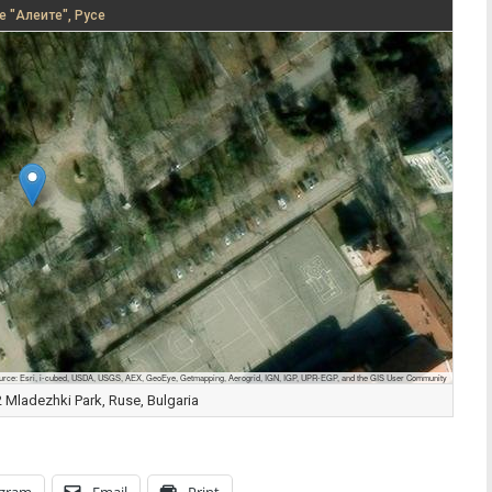
е "Алеите", Русе
urce: Esri, i-cubed, USDA, USGS, AEX, GeoEye, Getmapping, Aerogrid, IGN, IGP, UPR-EGP, and the GIS User Community
Mladezhki Park, Ruse, Bulgaria