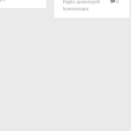
Радко Димитров
0
коментара