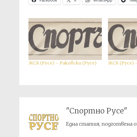
Facebook
X
WhatsApp
Tel
ЖСК (Русе) – Раковски (Русе)
ЖСК (Русе) 
"Спортно Русе"
Една статия, подготвена о