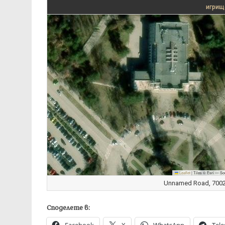
игрищ
Leaflet
|
Tiles © Esri — So
Unnamed Road, 7002 
Споделете в: