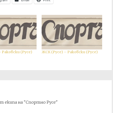
egram
Email
Print
– Раковски (Русе)
ЖСК (Русе) – Раковски (Русе)
т екипа на "Спортно Русе"