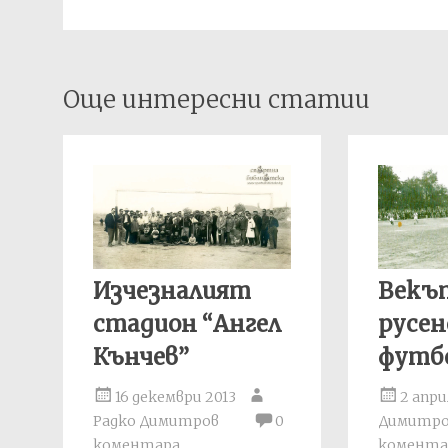
Post
Още интересни статии
navigation
Изчезналият
Векъ
стадион “Ангел
русен
Кънчев”
футб
16 декември 2013
2 апри
Радко Димитров
0
Димитр
коментара
комента