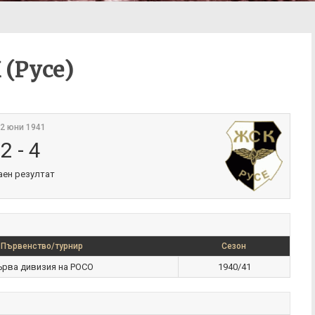
 (Русе)
2 юни 1941
2
-
4
аен резултат
Първенство/турнир
Сезон
ърва дивизия на РОСО
1940/41