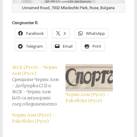
IGP, UPR-EGP, and the GIS User Community
Unnamed Road, 7002 Mladezhki Park, Ruse, Bulgaria
Споделете в:
Facebook
X
WhatsApp
Telegram
Email
Print
ЖСК (Русе) – Черни
Лом (Русе)
Срещите Черни Лом
- Добруджа (2:1) и
ЖСК - Черни Лом
Черни Лом (Русе) –
(4:0) са анулирани
Раковски (Русе)
след обединението
на клубовете Ангел
Черни Лом (Русе) –
Кънчев и Черни Лом,
Раковски (Русе)
състояло се на 14
ноември 1934 г., и
преустановяне на