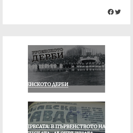
Facebo
Twit
РУСЕНСКОТО ДЕРБИ
ОТ ПРЕСАТА: В ПЪРВЕНСТВОТО НА