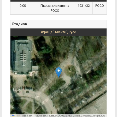
0:00
Първа дивизия на
1931/32
РОСО
РОСО
Стадион
игрище "Алеите", Русе
Leaflet
|
Tiles © Esri — Source: Esri, i-cubed, USDA, USGS, AEX, GeoEye, Getmapping, Aerogrid, IGN,