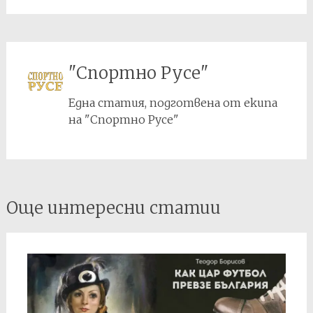
участието на
Черни Лом във
Втора дивизия.
"Спортно Русе"
Една статия, подготвена от екипа
на "Спортно Русе"
Post
Още интересни статии
navigation