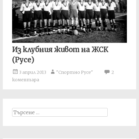
Из клубния живот на ЖСК
(Русе)
3 април 2013
"Спортно Русе"
2
коментара
Search
for: