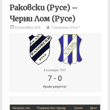
Раковски (Русе) –
Черни Лом (Русе)
8 ноември 1931
"Спортно Русе"
8 ноември 1931
7
-
0
Краен резултат
.
Начален час
Първенство/турнир
Сезон
Кръг