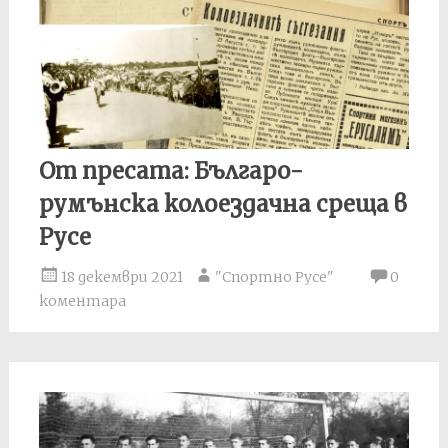
От пресата: Българо-
румънска колоездачна среща в
Русе
18 декември 2021
"Спортно Русе"
0
коментара