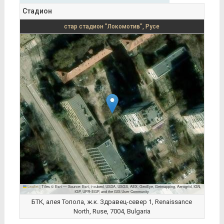
Стадион
стар стадион "Локомотив", Русе
Leaflet
|
Tiles © Esri — Source: Esri, i-cubed, USDA, USGS, AEX, GeoEye, Getmapping, Aerogrid, IGN,
IGP, UPR-EGP, and the GIS User Community
БТК, алея Топола, ж.к. Здравец-север 1, Renaissance
North, Ruse, 7004, Bulgaria