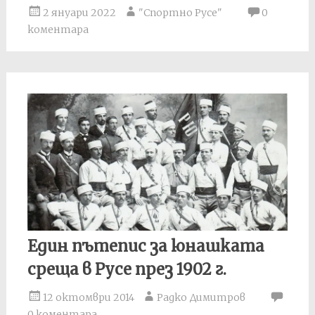
2 януари 2022
"Спортно Русе"
0
коментара
Един пътепис за юнашката
среща в Русе през 1902 г.
12 октомври 2014
Радко Димитров
0 коментара