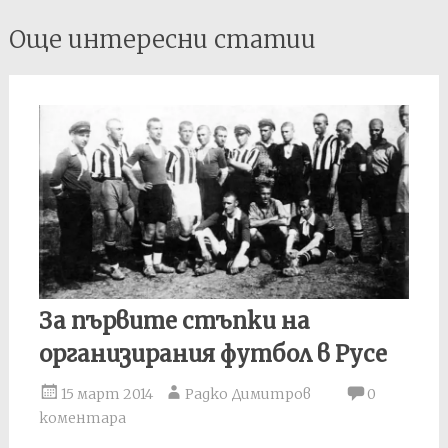
Post
Още интересни статии
navigation
За първите стъпки на
организирания футбол в Русе
15 март 2014
Радко Димитров
0
коментара