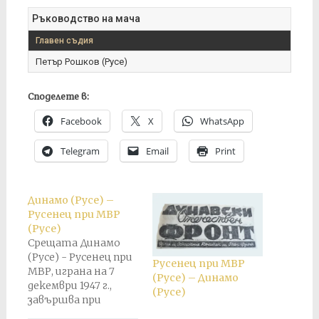
Ръководство на мача
Главен съдия
Петър Рошков (Русе)
Споделете в:
Facebook
X
WhatsApp
Telegram
Email
Print
Динамо (Русе) –
Русенец при МВР
(Русе)
Срещата Динамо
(Русе) - Русенец при
Русенец при МВР
МВР, играна на 7
(Русе) – Динамо
декември 1947 г.,
(Русе)
завършва при
резултат 3:1 в полза