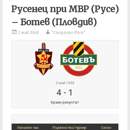
Русенец при МВР (Русе)
– Ботев (Пловдив)
2 май 1948
"Спортно Русе"
2 май 1948
4
-
1
Краен резултат
.
Начален час
Първенство/турнир
Сезон