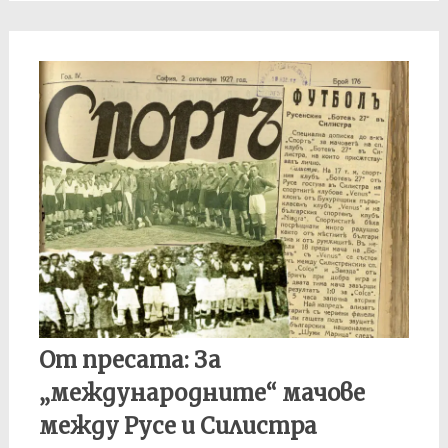
От пресата: За
„международните“ мачове
между Русе и Силистра