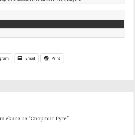
egram
Email
Print
т екипа на "Спортно Русе"