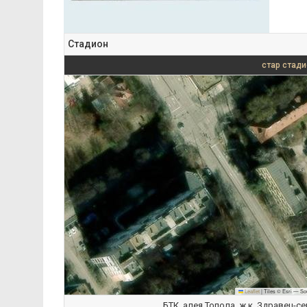
Стадион
стар стади
Leaflet
|
Tiles © Esri — So
БТК, алея Топола, ж.к. Здравец-сев