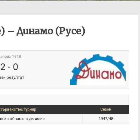
) – Динамо (Русе)
 април 1948
2
-
0
аен резултат
Първенство/турнир
Сезон
нска областна дивизия
1947/48