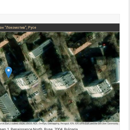
он "Локомотив", Русе
urce: Esri, i-cubed, USDA, USGS, AEX, GeoEye, Getmapping, Aerogrid, IGN, IGP, UPR-EGP, and the GIS User Community
ер 1, Renaissance North, Ruse, 7004, Bulgaria