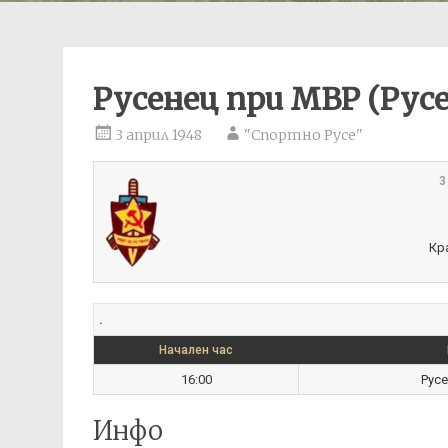
Русенец при МВР (Русе
3 април 1948
"Спортно Русе"
3
Кр
.
Начален час
16:00
Русе
Инфо