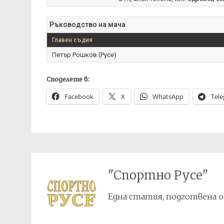
Ръководство на мача
Главен съдия
Петър Рошков (Русе)
Споделете в:
Facebook
X
WhatsApp
Tel
"Спортно Русе"
Една статия, подготвена о