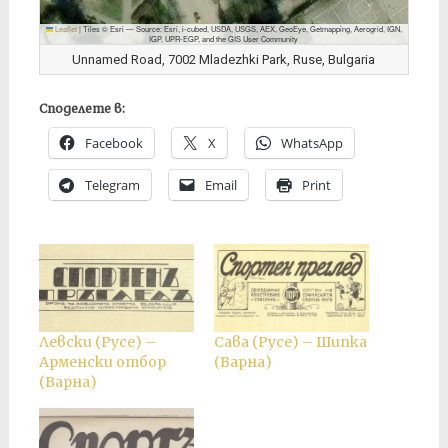
Leaflet
|
Tiles © Esri — Source: Esri, i-cubed, USDA, USGS, AEX, GeoEye, Getmapping, Aerogrid, IGN,
IGP, UPR-EGP, and the GIS User Community
Unnamed Road, 7002 Mladezhki Park, Ruse, Bulgaria
Споделете в:
Facebook
X
WhatsApp
Telegram
Email
Print
Левски (Русе) –
Сава (Русе) – Шипка
Арменски отбор
(Варна)
(Варна)