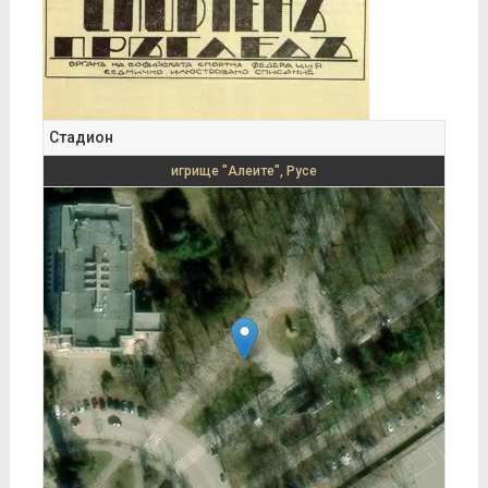
Стадион
игрище "Алеите", Русе