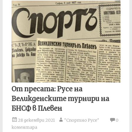
От пресата: Русе на
Великденските турнири на
БНСФ в Плевен
28 декември 2021
"Спортно Русе"
0
коментара