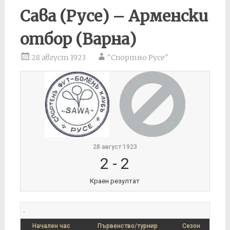
Сава (Русе) – Арменски
отбор (Варна)
28 август 1923
"Спортно Русе"
28 август 1923
2
-
2
Краен резултат
.
Начален час
Първенство/турнир
Сезон