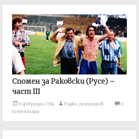
Спомен за Раковски (Русе) –
част III
6 февруари 2014
Радко Димитров
0
коментара