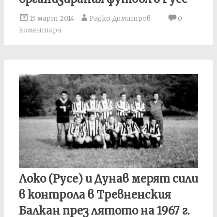
15 март 2014
Радко Димитров
0
коментара
Локо (Русе) и Дунав мерят сили
в контрола в Тревненския
Балкан през лятото на 1967 г.