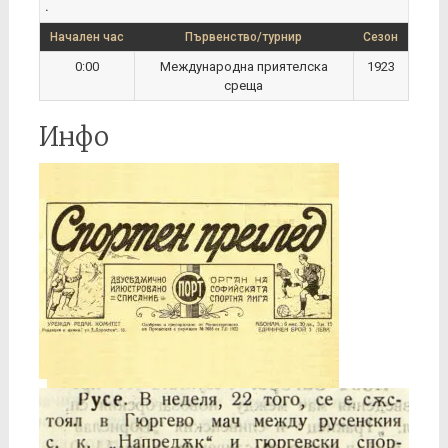
.
Начален час
Първенство/турнир
Сезон
0:00
Международна приятелскa
1923
среща
Инфо