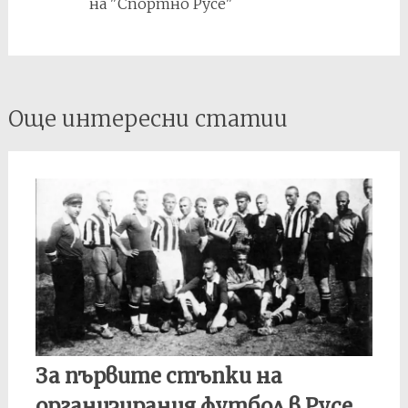
на "Спортно Русе"
Post
Още интересни статии
navigation
За първите стъпки на
организирания футбол в Русе