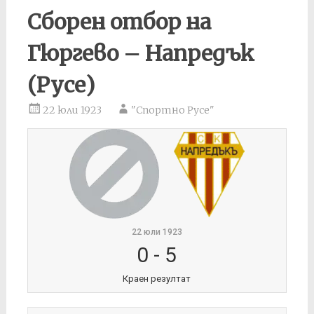
Сборен отбор на
Гюргево – Напредък
(Русе)
22 юли 1923
"Спортно Русе"
22 юли 1923
0
-
5
Краен резултат