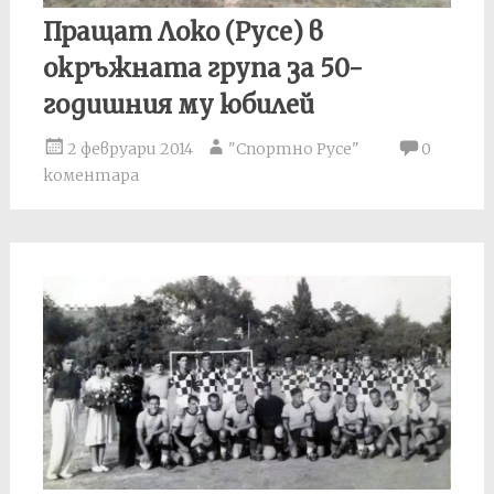
Пращат Локо (Русе) в
окръжната група за 50-
годишния му юбилей
2 февруари 2014
"Спортно Русе"
0
коментара