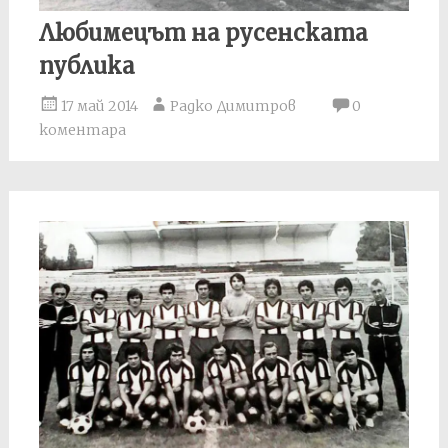
Любимецът на русенската
публика
17 май 2014
Радко Димитров
0
коментара