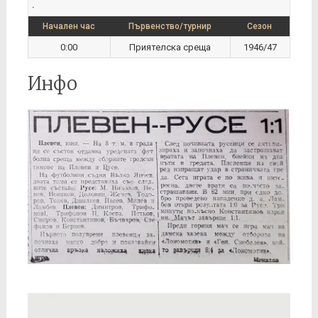
.
Начален час
Първенство/турнир
Сезон
0:00
Приятелска среща
1946/47
Инфо