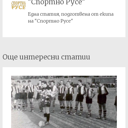
"Спортно Русе"
Една статия, подготвена от екипа
на "Спортно Русе"
Post
Още интересни статии
navigation