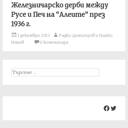
Железничарско дерби между
Русе и Печ на “Алеите” през
1936 г.
1 декември 2013
Радко Димитров и Нанко
Нанев
0 коментара
Search
for:
Facebo
Twit