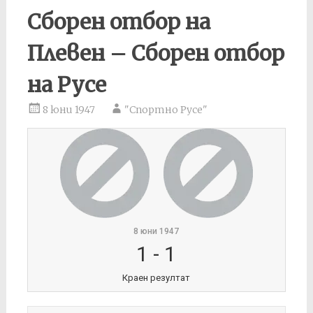
Сборен отбор на
Плевен – Сборен отбор
на Русе
8 юни 1947
"Спортно Русе"
8 юни 1947
1
-
1
Краен резултат