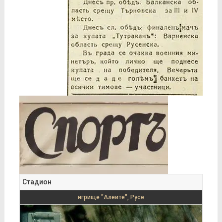
Стадион
игрище "Алеите", Русе