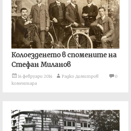
Колоезденето в спомените на
Стефан Миланов
14 февруари 2014
Радко Димитров
0
коментара