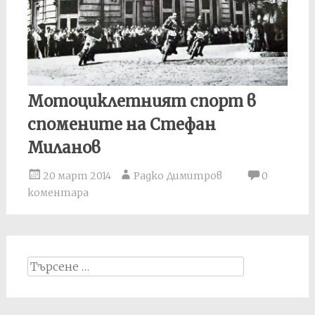
Мотоциклетният спорт в
спомените на Стефан
Миланов
20 март 2014
Радко Димитров
0
коментара
Search
for: