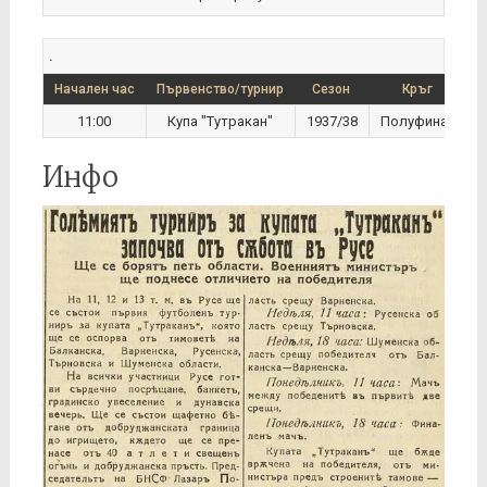
.
Начален час
Първенство/турнир
Сезон
Кръг
11:00
Купа "Тутракан"
1937/38
Полуфинал
Инфо