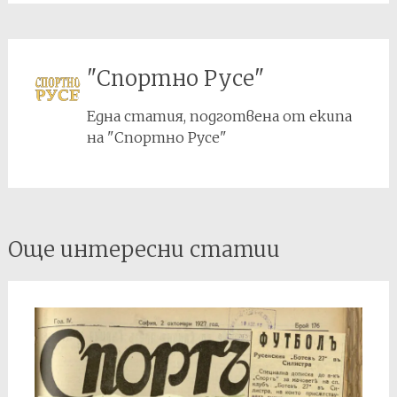
"Спортно Русе"
Една статия, подготвена от екипа
на "Спортно Русе"
Post
Още интересни статии
navigation