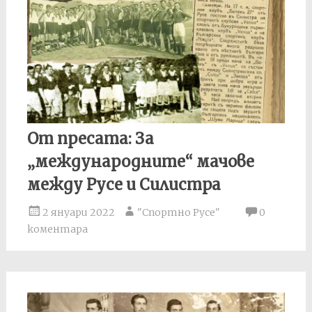
От пресата: За
„международните“ мачове
между Русе и Силистра
2 януари 2022
"Спортно Русе"
0
коментара