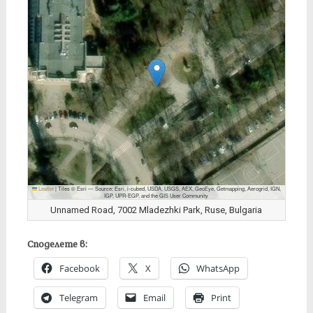
Leaflet
|
Tiles © Esri — Source: Esri, i-cubed, USDA, USGS, AEX, GeoEye, Getmapping, Aerogrid, IGN,
IGP, UPR-EGP, and the GIS User Community
Unnamed Road, 7002 Mladezhki Park, Ruse, Bulgaria
Споделете в:
Facebook
X
WhatsApp
Telegram
Email
Print