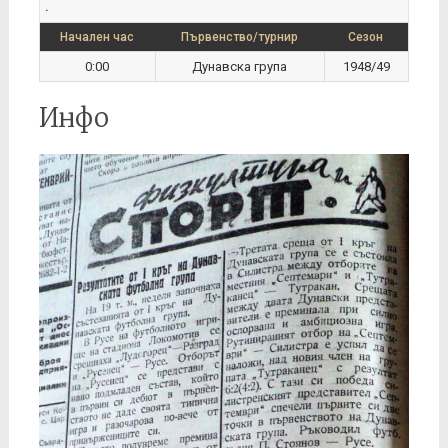
.
Начален час
Първенство/турнир
Сезон
0:00
Дунавска група
1948/49
Инфо