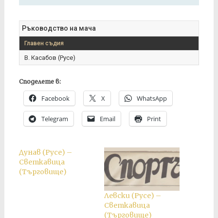
Ръководство на мача
Главен съдия
В. Касабов (Русе)
Споделете в:
Facebook
X
WhatsApp
Telegram
Email
Print
Дунав (Русе) –
Светкавица
(Търговище)
Левски (Русе) –
Светкавица
(Търговище)