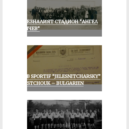
ИЗЧЕЗНАЛИЯТ СТАДИОН “АНГЕЛ
КЪНЧЕВ”
CLUB SPORTIF “JELESNITCHARSKY”
ROUSTCHOUK – BULGARIEN