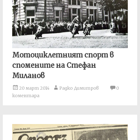
Мотоциклетният спорт в
спомените на Стефан
Миланов
20 март 2014
Радко Димитров
0
коментара