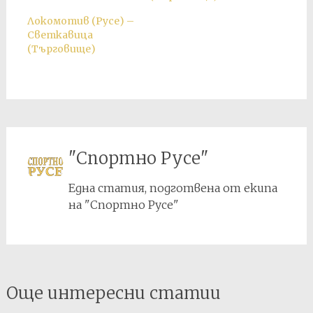
Локомотив (Русе) –
Светкавица
(Търговище)
"Спортно Русе"
Една статия, подготвена от екипа
на "Спортно Русе"
Post
Още интересни статии
navigation