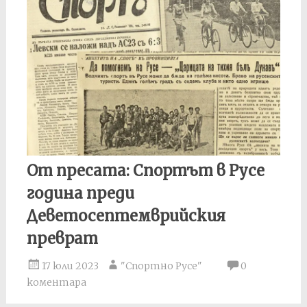
От пресата: Спортът в Русе
година преди
Деветосептемврийския
преврат
17 юли 2023
"Спортно Русе"
0
коментара